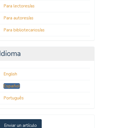
Para lectores/as
Para autores/as
Para bibliotecarios/as
Idioma
English
Español
Português
nviar
Enviar un artículo