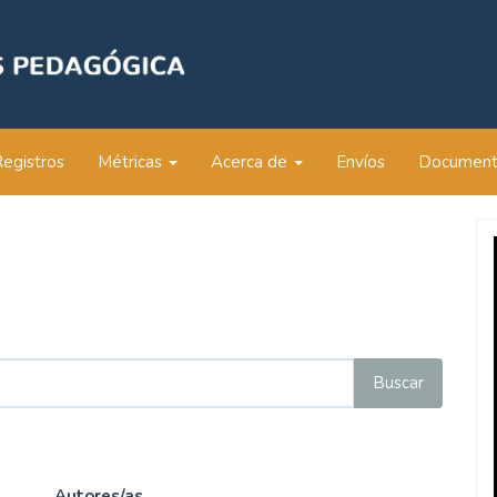
Registros
Métricas
Acerca de
Envíos
Documen
Autores/as