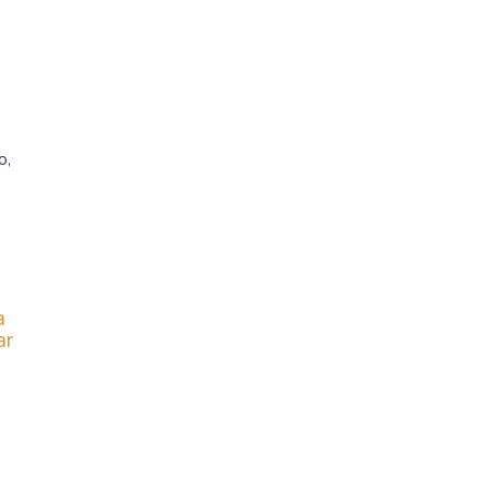
o,
a
ar