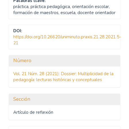
Palabras clave:
práctica, práctica pedagógica, orientación escolar,
formación de maestros, escuela, docente orientador
DOI:
https://doi.org/10.26620/uniminuto.praxis.21.28.2021.5-
21
Detalles
Número
del
Vol. 21 Núm. 28 (2021): Dossier: Multiplicidad de la
artículo
pedagogía: lecturas históricas y conceptuales
Sección
Artículo de reflexión