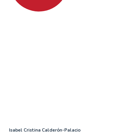
SDG4: Quality Education
(97%)
SDG10: Reduced
inequalities (1%)
SDG8: Decent work and
economic growth (0%)
Contenido
Isabel Cristina Calderón-Palacio