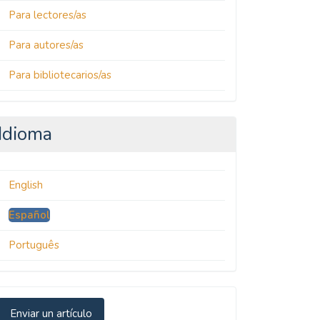
Para lectores/as
Para autores/as
Para bibliotecarios/as
Idioma
English
Español
Português
nviar
Enviar un artículo