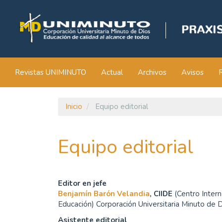
Navegación
principal
Contenido
principal
Barra
lateral
Revistas UNIMINUTO
Actual
Archivos
Avisos
Inicio
Equipo editorial
Equipo editorial
Editor en jefe
Benjamín Barón Velandia
,
CIIDE
(Centro Intern
Educación)
Corporación Universitaria Minuto de
Asistente editorial