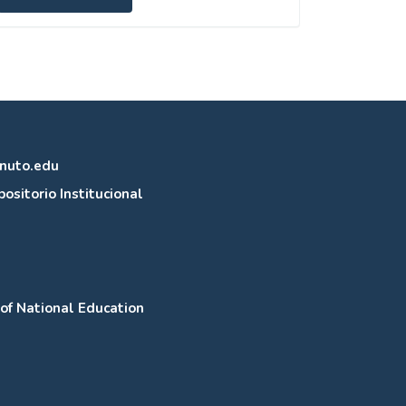
n
rtículo
inuto.edu
ositorio Institucional
 of National Education