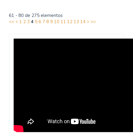
61 - 80 de 275 elementos
<<
<
1
2
3
4
5
6
7
8
9
10
11
12
13
14
>
>>
Revista
Praxis
Pedagógica