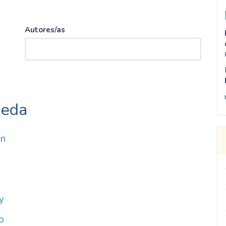
Autores/as
ueda
ón
y
o