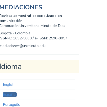
MEDIACIONES
Revista semestral especializada en
comunicación
Corporación Universitaria Minuto de Dios
Bogotá - Colombia
ISSN-L:
1692-5688 /
e-ISSN:
2590-8057
mediaciones@uniminuto.edu
Idioma
English
Español
Português