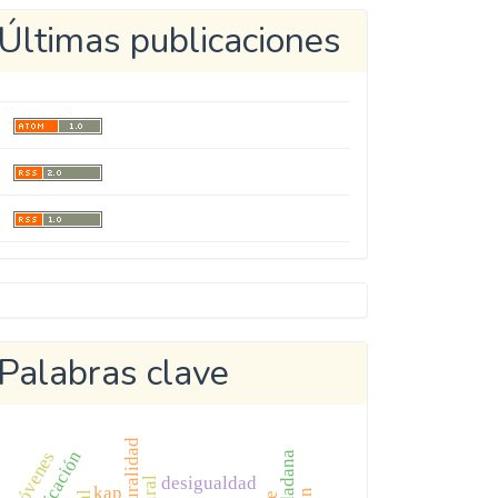
Últimas publicaciones
Metricool
Palabras clave
jóvenes
desigualdad
kap