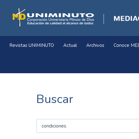
Navegación
principal
Contenido
principal
Barra
lateral
Revistas UNIMINUTO
Actual
Archivos
Conoce ME
Buscar
Buscar
artículos
por