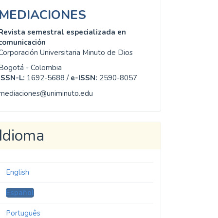
MEDIACIONES
Revista semestral especializada en
comunicación
Corporación Universitaria Minuto de Dios
Bogotá - Colombia
ISSN-L:
1692-5688 /
e-ISSN:
2590-8057
mediaciones@uniminuto.edu
Idioma
English
Español
Português