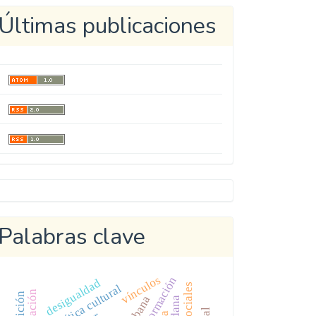
Últimas publicaciones
Metricool
Palabras clave
vínculos
desinformación
desigualdad
crítica cultural
audición