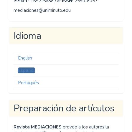
ISSN-L:
1692-5688 /
e-ISSN:
2590-8057
mediaciones@uniminuto.edu
Idioma
English
Español
Português
Preparación de artículos
Revista MEDIACIONES
provee a los autores la