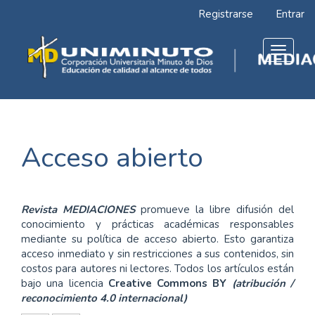
Navegación
Registrarse
Entrar
principal
Contenido
principal
Toggle
Barra
navigat
lateral
Acceso abierto
Revista MEDIACIONES
promueve la libre difusión del
conocimiento y prácticas académicas responsables
mediante su política de acceso abierto. Esto garantiza
acceso inmediato y sin restricciones a sus contenidos, sin
costos para autores ni lectores. Todos los artículos están
bajo una licencia
Creative Commons BY
(atribución /
reconocimiento 4.0 internacional)