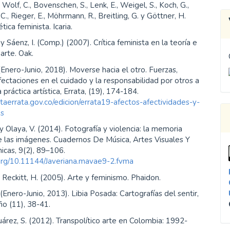
, Wolf, C., Bovenschen, S., Lenk, E., Weigel, S., Koch, G.,
., Rieger, E., Möhrmann, R., Breitling, G. y Göttner, H.
tica feminista. Icaria.
y Sáenz, I. (Comp.) (2007). Crítica feminista en la teoría e
 arte. Oak.
 (Enero-Junio, 2018). Moverse hacia el otro. Fuerzas,
fectaciones en el cuidado y la responsabilidad por otros a
 práctica artística, Errata, (19), 174-184.
istaerrata.gov.co/edicion/errata19-afectos-afectividades-y-
es
 y Olaya, V. (2014). Fotografía y violencia: la memoria
e las imágenes. Cuadernos De Música, Artes Visuales Y
icas, 9(2), 89–106.
.org/10.11144/Javeriana.mavae9-2.fvma
y Reckitt, H. (2005). Arte y feminismo. Phaidon.
 (Enero-Junio, 2013). Libia Posada: Cartografías del sentir,
ño (11), 38-41.
Suárez, S. (2012). Transpolítico arte en Colombia: 1992-