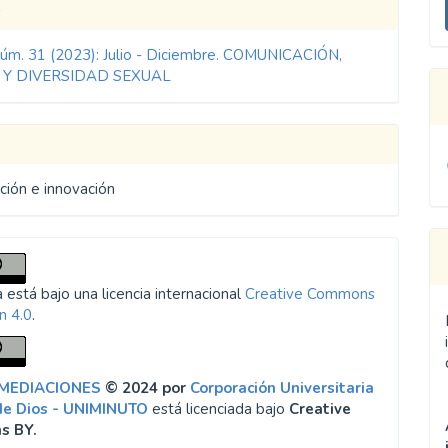
les
o
u
a
Núm. 31 (2023): Julio - Diciembre. COMUNICACIÓN,
ulo
 Y DIVERSIDAD SEXUAL
ción e innovación
 está bajo una licencia internacional
Creative Commons
n 4.0
.
 MEDIACIONES
© 2024 por
Corporación Universitaria
de Dios - UNIMINUTO
está licenciada bajo
Creative
s BY.