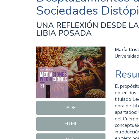
Sociedades Distópi
UNA REFLEXIÓN DESDE LA
LIBIA POSADA
Barra
Cont
María Cris
Universida
lateral
princ
del
del
Resu
artículo
artíc
El propósit
obtenidos e
titulado Le
obra de Li
PDF
apartados:
del Cuerpo 
HTML
conceptuale
introducció
en términos