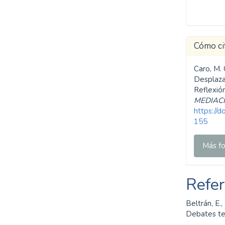
Cómo ci
Caro, M. 
Desplaza
Reflexió
MEDIAC
https://
155
Más fo
Refer
Beltrán, E.
Debates te