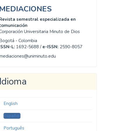
MEDIACIONES
Revista semestral especializada en
comunicación
Corporación Universitaria Minuto de Dios
Bogotá - Colombia
ISSN-L:
1692-5688 /
e-ISSN:
2590-8057
mediaciones@uniminuto.edu
Idioma
English
Español
Português