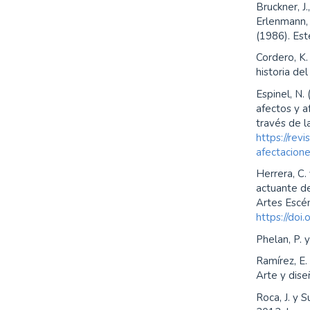
Bruckner, J.
Erlenmann, C
(1986). Esté
Cordero, K. 
historia del
Espinel, N.
afectos y a
través de la
https://rev
afectacion
Herrera, C.
actuante d
Artes Escén
https://doi
Phelan, P. 
Ramírez, E.
Arte y dise
Roca, J. y 