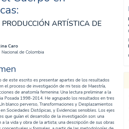
cas:
 PRODUCCIÓN ARTÍSTICA DE
enido
tina Caro
d Nacional de Colombia
ipal
men
ulo
o de este escrito es presentar apartes de los resultados
n el proceso de investigación de mi tesis de Maestría,
cciones de anatomía femenina: Una lectura preliminar a la
bia Posada 1998-2014. He agrupado los resultados en tres
 Un blanco perverso, Transformaciones y Desplazamientos
en Sociedades Distópicas, y Evidencias sensibles. Los ejes
s que guían el desarrollo de la investigación son: una
n a la vida y obra de la artista; una descripción de sus obras
 conceptuales y formales, a partir de las metodologías de