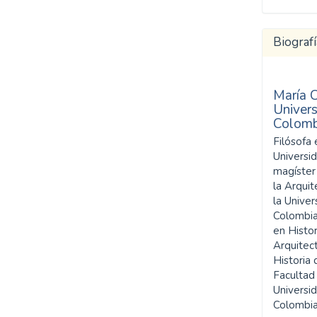
Biografí
SDG5: Gender equality
(94%)
María C
SDG16: Peace, Justice and
Univer
strong institutions (1%)
Colomb
Filósofa
SDG4: Quality Education
Universid
(1%)
magíster 
la Arquit
la Unive
Colombia
en Histor
Arquitec
Historia 
Facultad 
Universi
Colombia