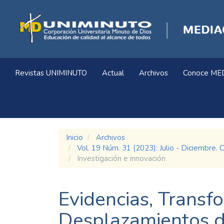
Navegación
principal
Contenido
principal
Barra
lateral
Revistas UNIMINUTO
Actual
Archivos
Conoce ME
Inicio
Archivos
Vol. 19 Núm. 31 (2023): Julio - Diciem
Investigación e innovación
Evidencias, Transf
Desplazamientos d