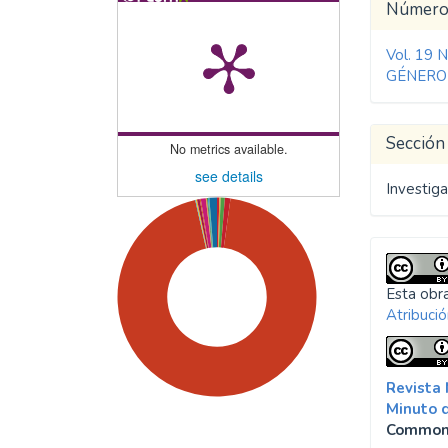
Detal
Númer
del
Vol. 19 
artíc
GÉNERO
Sección
No metrics available.
see details
Investiga
Esta obra
Atribució
Revista
Minuto 
Common