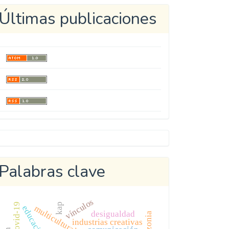
Últimas publicaciones
Metricool
Palabras clave
vínculos
kap
multiculturalidad
educación
desigualdad
amazonia
industrias creativas