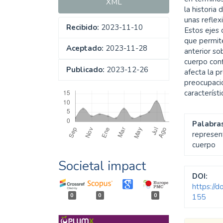
XML
la historia 
unas reflex
Recibido:
2023-11-10
Estos ejes 
que permit
Aceptado:
2023-11-28
anterior so
cuerpo conf
Publicado:
2023-12-26
afecta la p
preocupaci
Descargas
característ
Palabras
represent
cuerpo
Societal impact
DOI:
https://
0
0
0
155