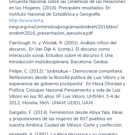
Encuesta Nacional sobre las Dinámicas de las Relaciones
en los Hogares. (2016). Principales resultados. En
Instituto Nacional de Estadística y Geografía.
http://www.beta
.
inegi.org.mx/contenidos/programas/endireh/2016/doc/
endireh2016_presentacion_ejecutiva.pdf
Fairclough, N., y Wodak, R. (2001). Análisis crítico del
discurso., En Van Dijk A. (comp.), El discurso como
interacción social. Estudios sobre el discurso II. Una
introducción multidisciplinaria. Barcelona: Gedisa.
Felipe, C. (2012). “Jurámukua – Democracia comunitaria:
Reflexiones desde la filosofía política de Luis Villoro y la
experiencia de gobierno p’urépecha”. En Mesa Otredad y
Política. Coloquio Nacional Pensamiento y vida de Luis
Villoro en sus 90 años. IIF Luis Villoro, UMSNH, 3-4 dic.
2012, Morelia, Mich.: UNAM, UDEG, UAM.
Gargallo, F. (2014). Feminismos desde Abya Yala. Ideas
y proposiciones de las mujeres de 607 pueblos en
nuestra América. Ciudad de México: Corte y confección.
Honneth, A. (1991). La ética discursiva y su concepto