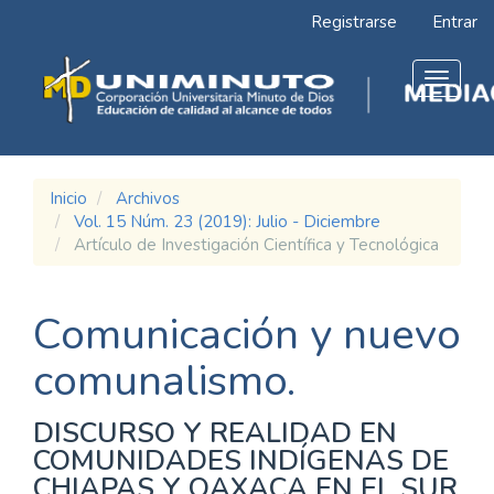
Navegación
Registrarse
Entrar
principal
Contenido
principal
Toggle
Barra
navigat
lateral
Inicio
Archivos
Vol. 15 Núm. 23 (2019): Julio - Diciembre
Artículo de Investigación Científica y Tecnológica
Comunicación y nuevo
comunalismo.
DISCURSO Y REALIDAD EN
COMUNIDADES INDÍGENAS DE
CHIAPAS Y OAXACA EN EL SUR