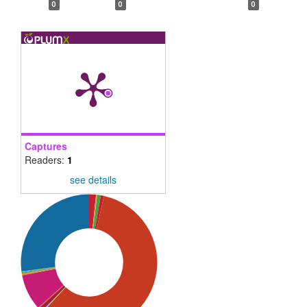
0
0
0
Captures
Readers:
1
see details