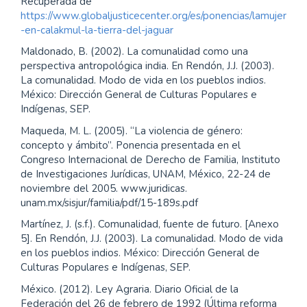
Recuperada de
https://www.globaljusticecenter.org/es/ponencias/lamujer
-en-calakmul-la-tierra-del-jaguar
Maldonado, B. (2002). La comunalidad como una
perspectiva antropológica india. En Rendón, J.J. (2003).
La comunalidad. Modo de vida en los pueblos indios.
México: Dirección General de Culturas Populares e
Indígenas, SEP.
Maqueda, M. L. (2005). “La violencia de género:
concepto y ámbito”. Ponencia presentada en el
Congreso Internacional de Derecho de Familia, Instituto
de Investigaciones Jurídicas, UNAM, México, 22-24 de
noviembre del 2005. www.juridicas.
unam.mx/sisjur/familia/pdf/15-189s.pdf
Martínez, J. (s.f.). Comunalidad, fuente de futuro. [Anexo
5]. En Rendón, J.J. (2003). La comunalidad. Modo de vida
en los pueblos indios. México: Dirección General de
Culturas Populares e Indígenas, SEP.
México. (2012). Ley Agraria. Diario Oficial de la
Federación del 26 de febrero de 1992 (Última reforma