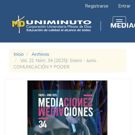
Navegación
Registrarse
Entrar
principal
Contenido
principal
Toggle
Barra
navigat
lateral
Inicio
Archivos
Vol. 21 Núm. 34 (2025): Enero - Junio.
COMUNICACIÓN Y PODER