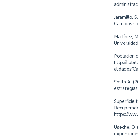
administrac
Jaramillo, 
Cambios soc
Martínez, M
Universida
Población d
http://habi
alidades/Ca
Smith A. (2
estrategias
Superficie 
Recuperado
https://www
Useche, O.
expresiones