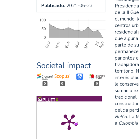
Publicado:
2021-06-23
Presidencia
de la II Gu
Descargas
el mundo, l
centros urb
residencial
que alguna
parte de su
permanecen
parientes e
Societal impact
trabajador
territorio.
interés pla
la conserva
0
0
0
suman a exp
tradicional
constructo
delicia par
Belén
. La 
a
Colombia