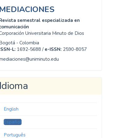
MEDIACIONES
Revista semestral especializada en
comunicación
Corporación Universitaria Minuto de Dios
Bogotá - Colombia
ISSN-L:
1692-5688 /
e-ISSN:
2590-8057
mediaciones@uniminuto.edu
Idioma
English
Español
Português