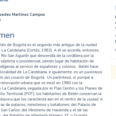
enido
cedes Martínez Campos
O
ipal
men
ulo
Belén de Bogotá es el segundo más antiguo de la ciudad
La Candelaria (Cortés, 1982). A él se accedía, entonces,
 Río San Agustín que descendía de la cordillera por la
e séptima o presidencial, siendo lugar de habitación de
ndígenas al servicio de españoles y colonos. Belén hace
 localidad de La Candelaria, e igualmente, es un
paréntesis
ón del cora
z
ón
de Bogotá. Un paréntesis, sí, porque a
 renovación urbana que se inició en 1980 con la
 La Candelaria, seguida por el Plan Centro y los Planes de
o Territorial (POT), los habitantes de Belén conservan la
blerina
que los caracteriza aun en el centro de la
ciudad
. A
as de palacios, ministerios y batallones; del Palacio de
 San Carlos; del Ministerio de Hacienda y el de las
; del Batallón de Infantería Número 37, o Guardia