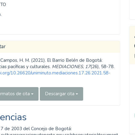
UTO
.
tar
 Campos, H. M. (2021). El Barrio Belén de Bogotá:
ias pacíficas y culturales.
MEDIACIONES
,
17
(26), 58-78.
doi.org/10.26620/uniminuto.mediaciones.17.26.2021.58-
rmatos de cita
Descargar cita
encias
7 de 2003 del Concejo de Bogotá:
.culturarecreacionydeporte.gov.co/observatorio/document