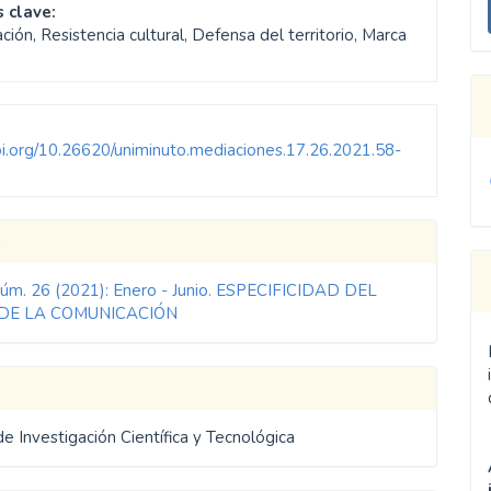
 clave:
u
ación, Resistencia cultural, Defensa del territorio, Marca
a
doi.org/10.26620/uniminuto.mediaciones.17.26.2021.58-
les
o
Núm. 26 (2021): Enero - Junio. ESPECIFICIDAD DEL
ulo
DE LA COMUNICACIÓN
de Investigación Científica y Tecnológica