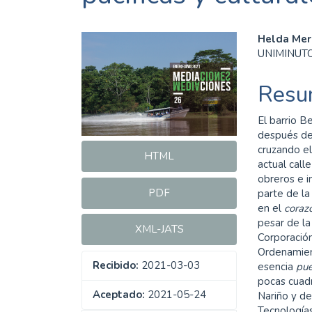
Barra
Cont
Helda Mer
UNIMINUT
lateral
princ
del
del
Resu
artículo
artíc
El barrio 
después de 
cruzando el
HTML
actual call
obreros e i
PDF
parte de la
en el
coraz
pesar de la
XML-JATS
Corporación
Ordenamient
Recibido:
2021-03-03
esencia
pue
pocas cuadr
Aceptado:
2021-05-24
Nariño y de
Tecnologías