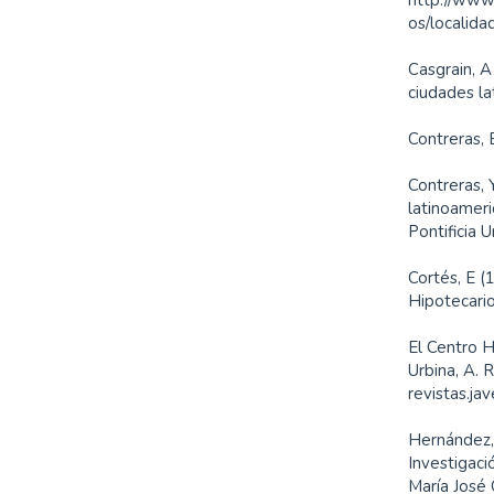
os/localida
Casgrain, A
ciudades la
Contreras,
Contreras, 
latinoameri
Pontificia 
Cortés, E (
Hipotecari
El Centro H
Urbina, A.
revistas.ja
Hernández, 
Investigaci
María José 