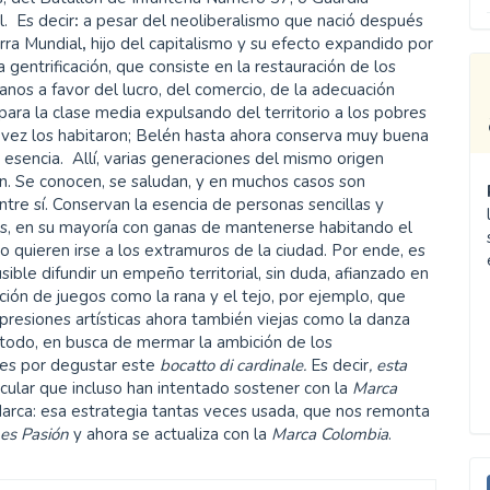
l. Es decir
:
a pesar del neoliberalismo que nació después
erra Mundial
,
hijo del capitalismo y su efecto expandido por
a gentrificación, que consiste en la restauración de los
anos a favor del lucro, del comercio, de la adecuación
 para la clase media expulsando del territorio a los pobres
 vez los habitaron; Belén hasta ahora conserva muy buena
 esencia. Allí, varias generaciones del mismo origen
. Se conocen, se saludan, y en muchos casos son
ntre sí. Conservan la esencia de personas sencillas y
as, en su mayoría con ganas de mantenerse habitando el
 No quieren irse a los extramuros de la ciudad. Por ende, es
usible difundir un empeño territorial, sin duda, afianzado en
ción de juegos como la rana y el tejo, por ejemplo, que
resiones artísticas ahora también viejas como la danza
; todo, en busca de mermar la ambición de los
res por degustar este
bocatto di cardinale.
Es decir
, esta
ticular que incluso han intentado sostener con la
Marca
Marca: esa estrategia tantas veces usada, que nos remonta
 es Pasión
y ahora se actualiza con la
Marca Colombia
.
E