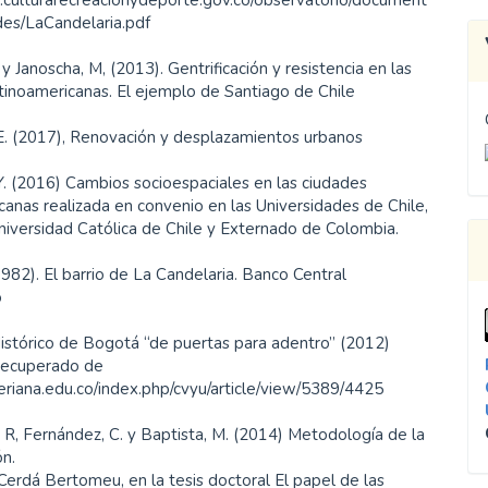
des/LaCandelaria.pdf
 y Janoscha, M, (2013). Gentrificación y resistencia en las
tinoamericanas. El ejemplo de Santiago de Chile
 E. (2017), Renovación y desplazamientos urbanos
Y. (2016) Cambios socioespaciales en las ciudades
canas realizada en convenio en las Universidades de Chile,
Universidad Católica de Chile y Externado de Colombia.
1982). El barrio de La Candelaria. Banco Central
o
istórico de Bogotá “de puertas para adentro” (2012)
 Recuperado de
veriana.edu.co/index.php/cvyu/article/view/5389/4425
R, Fernández, C. y Baptista, M. (2014) Metodología de la
ón.
Cerdá Bertomeu, en la tesis doctoral El papel de las