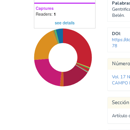
Palabras
Captures
Gentrific
Readers:
1
Belén.
see details
DOI:
https://
78
Detal
Númer
del
Vol. 17 
artíc
CAMPO 
Sección
Artículo 
SDG1: No poverty (31%)