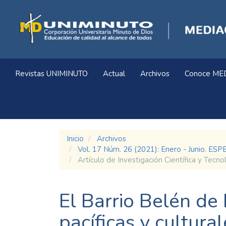
Navegación
principal
Contenido
principal
Barra
lateral
Revistas UNIMINUTO
Actual
Archivos
Conoce ME
Inicio
Archivos
Vol. 17 Núm. 26 (2021): Enero - Junio
Artículo de Investigación Científica y Tecno
El Barrio Belén de
pacíficas y cultural