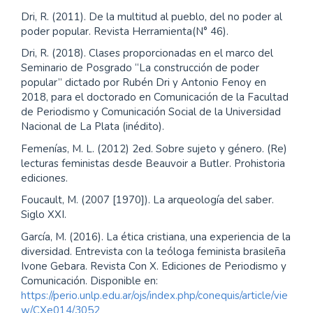
antropología reflexiva. Griajlbo.
Bourdieu, P. (1997). Razones prácticas. Sobre la teoría
de la acción. Anagrama.
Bourdieu, P. (2000). Poder, derecho y clases sociales.
Desclée de Brouwer.
Butler, J. (2002). Cuerpos que importan. Sobre los límites
materiales y discursivos del “sexo”. Paidós.
Dri, R. (2001, Junio 18). La construcción del poder
popular. Revista Koeyu Latinoamericano. Archivo Chile.
Disponble en:
http://www.archivochile.com/Debate/debate_izq_latina/d
ebatizqlatina0003.pdf
Dri, R. (2008). Movimientos Sociales. La emergencia del
nuevo espíritu. Buenos Aires, Editorial Nuevos Tiempos.
Dri, R. (2011). De la multitud al pueblo, del no poder al
poder popular. Revista Herramienta(N° 46).
Dri, R. (2018). Clases proporcionadas en el marco del
Seminario de Posgrado “La construcción de poder