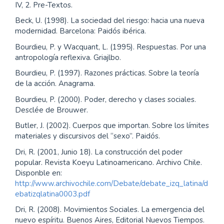
https://doi.org/10.26620/uniminuto.mediaciones.19.3
1.2023.117-130
Más formatos de cita
Descargar cita
Referencias
Austin, J. L. (1990) ¿Cómo hacer cosas con palabras?
Palabras y Acciones. Paidós.
Agamben, G. (2018). El uso de los cuerpos. Homo Sacer,
IV, 2. Pre-Textos.
Beck, U. (1998). La sociedad del riesgo: hacia una nueva
modernidad. Barcelona: Paidós ibérica.
Bourdieu, P. y Wacquant, L. (1995). Respuestas. Por una