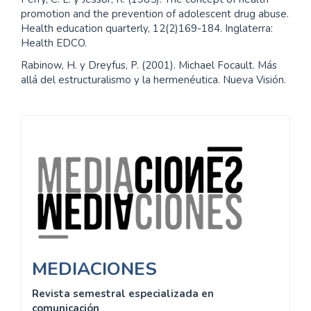
Gramsci, A. (1975). Cartas desde la Cárcel. Cuadernos
para el Diálogo.
Huergo, J. (2002). Hegemonía: un concepto clave para
comprender la comunicación. Facultad de Periodismo y
Comunicación Social – UNLP [Internet]. [citado 25 jul
2019]. Disponible en:
https://perio.unlp.edu.ar/sitios/opinionpublica2pd/wp-
content/uploads/sites/14/2015/09/P2.1-Ficha-de-
c%C3%A1tedra.-Huergo.pdf
Laclau, E. y Mouffe, C. (2010). Hegemonía y estrategia
socialista: hacia una radicalización de la democracia.
Fondo de Cultura Económica.
Pateman, C. (1995). El Contrato sexual. Anthropos.
Perry, C. L. y Jessor, R. (1985). The concept of health
promotion and the prevention of adolescent drug abuse.
Health education quarterly, 12(2)169-184. Inglaterra:
Health EDCO.
Rabinow, H. y Dreyfus, P. (2001). Michael Focault. Más