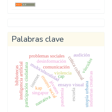
Revista MEDIACIONES
© 2024 por
Corporación
Universitaria Minuto de Dios - UNIMINUTO
está
licenciada bajo
Creative Commons BY.
Últimas publicaciones
Metricool