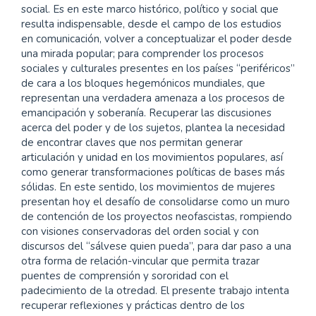
Contenido
Marianela García
Universidad Nacional de la Plata
principal
del
Resumen
artículo
Las reflexiones sobre el poder representan una
demanda de la hora para los pueblos de América Latina.
Si bien siempre estuvieron presentes en la academia y
en los movimientos sociales, las categorías de
comprensión acerca del poder han sido múltiples y en
disputa: desde el entendimiento del poder como un
valor negativo, hasta la relativización de las estructuras
hegemónicas y la desaparición del sujeto como agente
social. Es en este marco histórico, político y social que
resulta indispensable, desde el campo de los estudios
en comunicación, volver a conceptualizar el poder desde
una mirada popular; para comprender los procesos
sociales y culturales presentes en los países “periféricos”