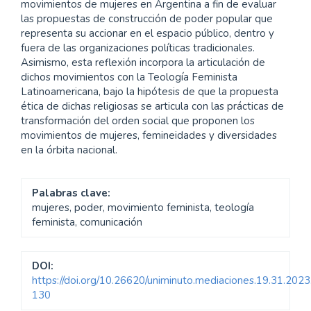
de cara a los bloques hegemónicos mundiales, que
representan una verdadera amenaza a los procesos de
emancipación y soberanía. Recuperar las discusiones
acerca del poder y de los sujetos, plantea la necesidad
de encontrar claves que nos permitan generar
articulación y unidad en los movimientos populares, así
como generar transformaciones políticas de bases más
sólidas. En este sentido, los movimientos de mujeres
presentan hoy el desafío de consolidarse como un muro
de contención de los proyectos neofascistas, rompiendo
con visiones conservadoras del orden social y con
discursos del “sálvese quien pueda”, para dar paso a una
otra forma de relación-vincular que permita trazar
puentes de comprensión y sororidad con el
padecimiento de la otredad. El presente trabajo intenta
recuperar reflexiones y prácticas dentro de los
movimientos de mujeres en Argentina a fin de evaluar
las propuestas de construcción de poder popular que
representa su accionar en el espacio público, dentro y
fuera de las organizaciones políticas tradicionales.
Asimismo, esta reflexión incorpora la articulación de