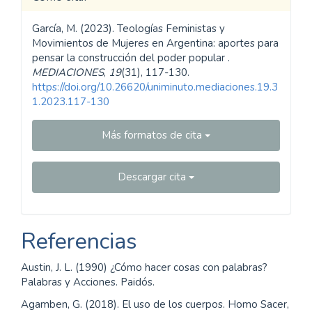
Marianela García,
Universidad Nacional de
la Plata
dra.marianelagarcia@gmail.com
Doctora en Comunicación – FPyCS-UNLP /
Directora del Observatorio en Comunicación,
Estudios de Género y Movimientos Feministas
FPyCS.
Argentina.
Cómo citar
García, M. (2023). Teologías Feministas y
Movimientos de Mujeres en Argentina: aportes para
pensar la construcción del poder popular .
MEDIACIONES
,
19
(31), 117-130.