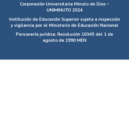
Corporación Universitaria Minuto de Dios
/
Biblioteca Rafael García Herreros
/
Repositorio
Institucional
REVISTA MEDIACIONES
Publicación semestral especializada en
comunicación
eISSN: 2590-8057 -- ISSN: 1692-5688
Teléfono: +57 (1) 291 6520 Ext. 6537 / Email:
mediaciones@uniminuto.edu
Corporación Universitaria Minuto de Dios –
UNIMINUTO 2024
Institución de Educación Superior sujeta a inspección
y vigilancia por el Ministerio de Educación Nacional