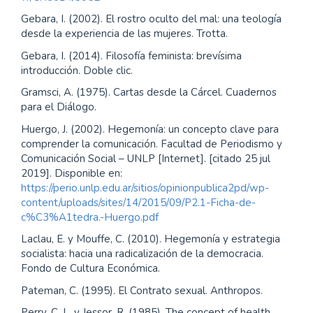
popular” dictado por Rubén Dri y Antonio Fenoy en
2018, para el doctorado en Comunicación de la Facultad
de Periodismo y Comunicación Social de la Universidad
Nacional de La Plata (inédito).
Femenías, M. L. (2012) 2ed. Sobre sujeto y género. (Re)
lecturas feministas desde Beauvoir a Butler. Prohistoria
ediciones.
Foucault, M. (2007 [1970]). La arqueología del saber.
Siglo XXI.
García, M. (2016). La ética cristiana, una experiencia de la
diversidad. Entrevista con la teóloga feminista brasileña
Ivone Gebara. Revista Con X. Ediciones de Periodismo y
Comunicación. Disponible en:
https://perio.unlp.edu.ar/ojs/index.php/conequis/article/vie
w/CXe014/3052
Gebara, I. (2002). El rostro oculto del mal: una teología
desde la experiencia de las mujeres. Trotta.
Gebara, I. (2014). Filosofía feminista: brevísima
introducción. Doble clic.