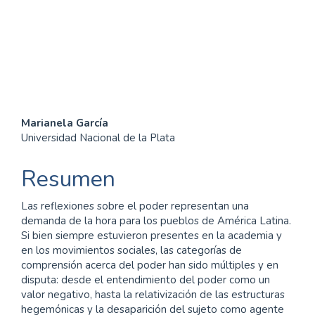
SDG5: Gender equality
(92%)
SDG16: Peace, Justice and
strong institutions (3%)
SDG10: Reduced
inequalities (2%)