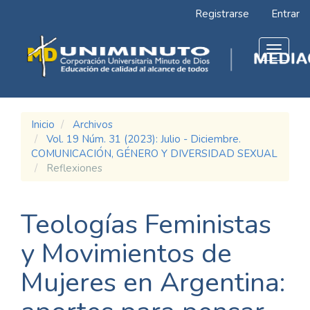
Navegación
Registrarse
Entrar
principal
Contenido
principal
Toggle
Barra
navigat
lateral
Inicio
Archivos
Vol. 19 Núm. 31 (2023): Julio - Diciembre.
COMUNICACIÓN, GÉNERO Y DIVERSIDAD SEXUAL
Reflexiones
Teologías Feministas
y Movimientos de
Mujeres en Argentina: