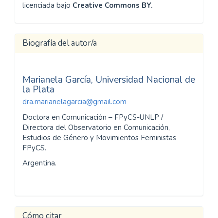
Sección
Reflexiones
Esta obra está bajo una licencia internacional
Creative Commons Atribución 4.0
.
Revista MEDIACIONES
© 2024 por
Corporación
Universitaria Minuto de Dios - UNIMINUTO
está
licenciada bajo
Creative Commons BY.
Biografía del autor/a