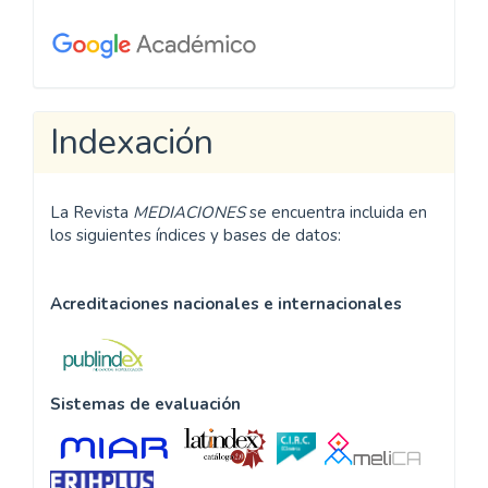
editoriales:
Plantilla en español
Template in English
Modelo em português
Enviar
Enviar un artículo
un
artículo
Perfil de citación