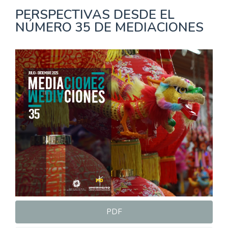
PERSPECTIVAS DESDE EL
NÚMERO 35 DE MEDIACIONES
Barra
lateral
del
artículo
PDF