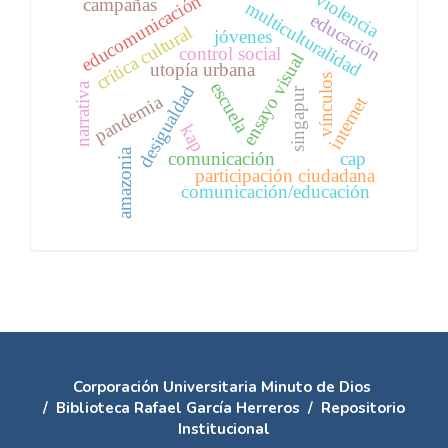
violencia
educomunicación
campañas
multiculturalidad
educación
crítica cultural
jóvenes
control social
ensayo visual
utopía urbana
vínculos
escuela
narrativa
desigualdad
singapur
pandemia
internet
kap
amazonia
comunicación
cap
participación ciudadana
comunicación/educación
Corporación Universitaria Minuto de Dios
/
Biblioteca Rafael García Herreros
/
Repositorio
Institucional