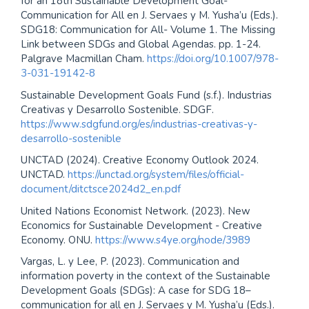
for an 18th Sustainable Development Goal-
Communication for All en J. Servaes y M. Yusha’u (Eds.).
SDG18: Communication for All- Volume 1. The Missing
Link between SDGs and Global Agendas. pp. 1-24.
Palgrave Macmillan Cham.
https://doi.org/10.1007/978-
3-031-19142-8
Sustainable Development Goals Fund (s.f.). Industrias
Creativas y Desarrollo Sostenible. SDGF.
https://www.sdgfund.org/es/industrias-creativas-y-
desarrollo-sostenible
UNCTAD (2024). Creative Economy Outlook 2024.
UNCTAD.
https://unctad.org/system/files/official-
document/ditctsce2024d2_en.pdf
United Nations Economist Network. (2023). New
Economics for Sustainable Development - Creative
Economy. ONU.
https://www.s4ye.org/node/3989
Vargas, L. y Lee, P. (2023). Communication and
information poverty in the context of the Sustainable
Development Goals (SDGs): A case for SDG 18–
communication for all en J. Servaes y M. Yusha’u (Eds.).