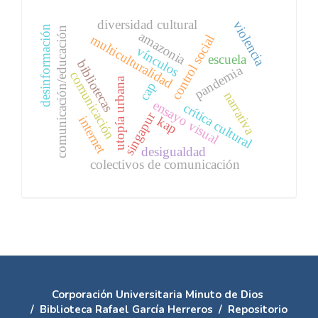
diversidad cultural
violencia
desinformación
comunicación/educación
amazonia
multiculturalidad
control social
vínculos
escuela
bibliotecas
pandemia
comunicación
utopía urbana
cap
narrativa
ensayo visual
crítica cultural
singapur
internet
kap
desigualdad
colectivos de comunicación
Corporación Universitaria Minuto de Dios
/
Biblioteca Rafael García Herreros
/
Repositorio