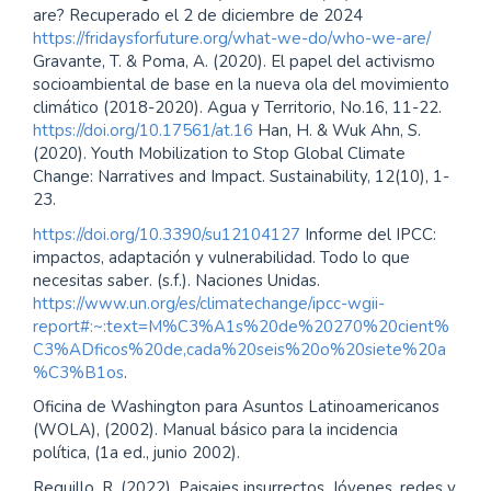
are? Recuperado el 2 de diciembre de 2024
https://fridaysforfuture.org/what-we-do/who-we-are/
Gravante, T. & Poma, A. (2020). El papel del activismo
socioambiental de base en la nueva ola del movimiento
climático (2018-2020). Agua y Territorio, No.16, 11-22.
https://doi.org/10.17561/at.16
Han, H. & Wuk Ahn, S.
(2020). Youth Mobilization to Stop Global Climate
Change: Narratives and Impact. Sustainability, 12(10), 1-
23.
https://doi.org/10.3390/su12104127
Informe del IPCC:
impactos, adaptación y vulnerabilidad. Todo lo que
necesitas saber. (s.f.). Naciones Unidas.
https://www.un.org/es/climatechange/ipcc-wgii-
report#:~:text=M%C3%A1s%20de%20270%20cient%
C3%ADficos%20de,cada%20seis%20o%20siete%20a
%C3%B1os
.
Oficina de Washington para Asuntos Latinoamericanos
(WOLA), (2002). Manual básico para la incidencia
política, (1a ed., junio 2002).
Reguillo, R. (2022). Paisajes insurrectos. Jóvenes, redes y