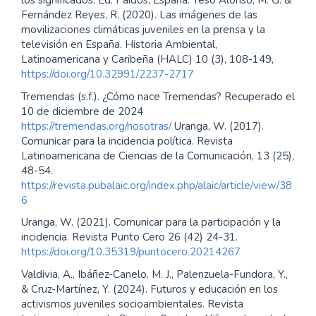
los significados. Ed. Paidós, España. Teso Alonso, M. G. &
Fernández Reyes, R. (2020). Las imágenes de las
movilizaciones climáticas juveniles en la prensa y la
televisión en España. Historia Ambiental,
Latinoamericana y Caribeña (HALC) 10 (3), 108-149,
https://doi.org/10.32991/2237-2717
Tremendas (s.f.). ¿Cómo nace Tremendas? Recuperado el
10 de diciembre de 2024
https://tremendas.org/nosotras/
Uranga, W. (2017).
Comunicar para la incidencia política. Revista
Latinoamericana de Ciencias de la Comunicación, 13 (25),
48-54.
https://revista.pubalaic.org/index.php/alaic/article/view/38
6
Uranga, W. (2021). Comunicar para la participación y la
incidencia. Revista Punto Cero 26 (42) 24-31.
https://doi.org/10.35319/puntocero.20214267
Valdivia, A., Ibáñez-Canelo, M. J., Palenzuela-Fundora, Y.,
& Cruz-Martínez, Y. (2024). Futuros y educación en los
activismos juveniles socioambientales. Revista