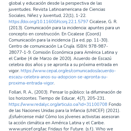
global y educación desde la perspectiva de las
juventudes. Revista Latinoamericana de Ciencias
Sociales, Niñez y Juventud, 22(1), 1-22.
https://doi.org/10.11600/rlcsnj.22.1.5797
Cicalese, G. R.
(2013). Comunicación para la incidencia: apuntes para un
concepto en construcción. En Cicalese (Coord.)
Comunicación para la incidencia (1a ed, pp. 11-30).
Centro de comunicación La Crujía. ISBN: 978-987-
28077-1-9. Comisión Económica para América Latina y
el Caribe (4 de Marzo de 2020). Acuerdo de Escazú
celebra dos años y se apronta a su próxima entrada en
vigor.
https://www.cepal.org/es/comunicados/acuerdo-
escazu-celebra-anos-su-adopcion-se-apronta-su-
proxima-entrada-vigor
.
Follari, R. A., (2003). Pensar lo público: la difuminación de
los horizontes. Tiempo de Educar, 4(7), 205-231.
https://www.redalyc.org/articulo.oa?id=31100708
Fondo
de las Naciones Unidas para la Infancia (UNICEF) (2021).
¡Esfuércense más! Cómo los jóvenes activistas asesoran
la acción climática en América Latina y el Caribe.
www.unicef.org/lac Fridays for Future. (s.f.). Who we