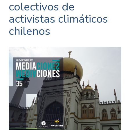
colectivos de
activistas climáticos
chilenos
Barra
lateral
del
artículo