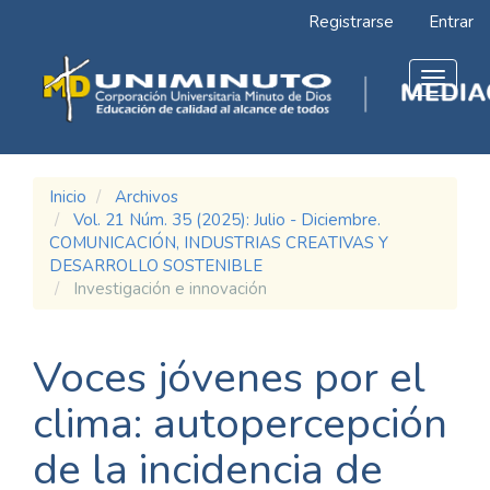
Navegación
Registrarse
Entrar
principal
Contenido
principal
Toggle
Barra
navigat
lateral
Inicio
Archivos
Vol. 21 Núm. 35 (2025): Julio - Diciembre.
COMUNICACIÓN, INDUSTRIAS CREATIVAS Y
DESARROLLO SOSTENIBLE
Investigación e innovación
Voces jóvenes por el
clima: autopercepción
de la incidencia de