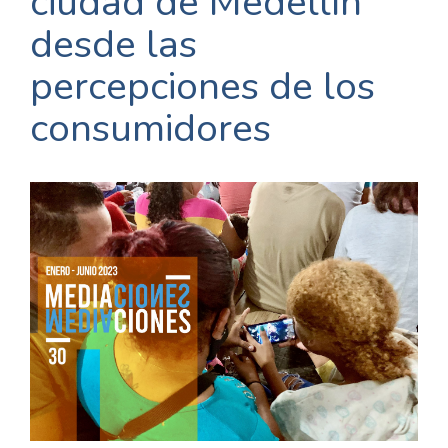
ciudad de Medellín
desde las
percepciones de los
consumidores
Barra
lateral
del
artículo