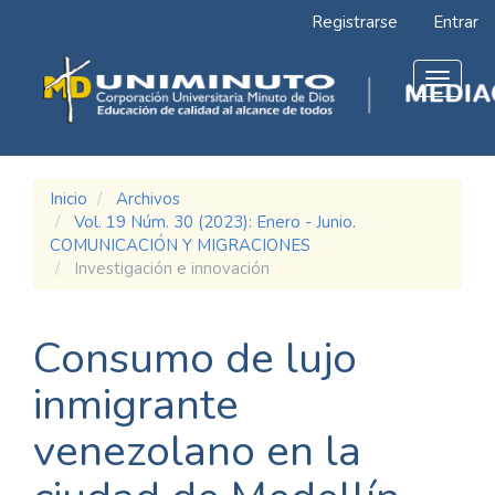
Navegación
Registrarse
Entrar
principal
Contenido
principal
Toggle
Barra
navigat
lateral
Inicio
Archivos
Vol. 19 Núm. 30 (2023): Enero - Junio.
COMUNICACIÓN Y MIGRACIONES
Investigación e innovación
Consumo de lujo
inmigrante
venezolano en la