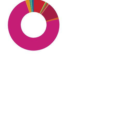
SDG10: Reduced
inequalities (73%)
SDG8: Decent work and
economic growth (10%)