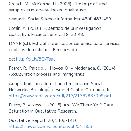
Crouch, M., McKenzie, H. (2006). The logic of small
samples in interview-based qualitative
research. Social Science Information; 45(4):483-499
Cotán, A. (2016). El sentido de la investigación
cualitativa. Escuela abierta. 19. 33-48.
DANE (s.f). Estratificación socioeconómica para servicios
públicos domiciliarios. Recuperado
de:
http://bit.ly/3GkTsac
Ferrer, R., Palacio, J., Hoyos, O., y Madariaga, C. (2014).
Acculturation process and Immigrant’s
Adaptation: Individual characteristics and Social
Networks. Psicología desde el Caribe. Obtenido de
https://www.redalyc.org/pdf/213/21332837009.pdf
Fusch, P., y Ness, L. (2015). Are We There Yet? Data
Saturation in Qualitative Research.
Qualitative Report, 20, 1408-1416.
https://nsuworks.nova.edu/tqr/vol20/iss9/3