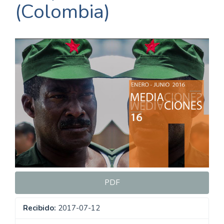
(Colombia)
Barra
lateral
del
artículo
PDF
Recibido:
2017-07-12