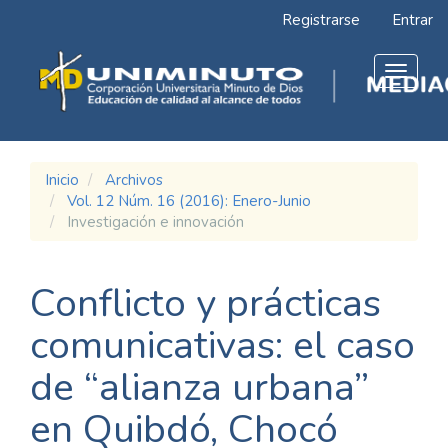
Navegación
Registrarse
Entrar
principal
Contenido
principal
Toggle
Barra
navigat
lateral
Inicio
Archivos
Vol. 12 Núm. 16 (2016): Enero-Junio
Investigación e innovación
Conflicto y prácticas
comunicativas: el caso
de “alianza urbana”
en Quibdó, Chocó