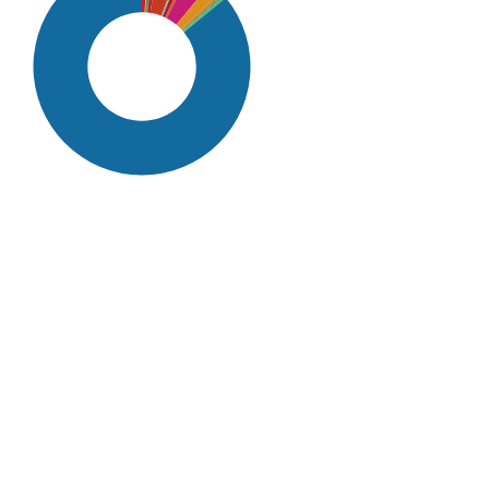
SDG16: Peace, Justice and
strong institutions (86%)
SDG10: Reduced
inequalities (3%)
SDG5: Gender equality