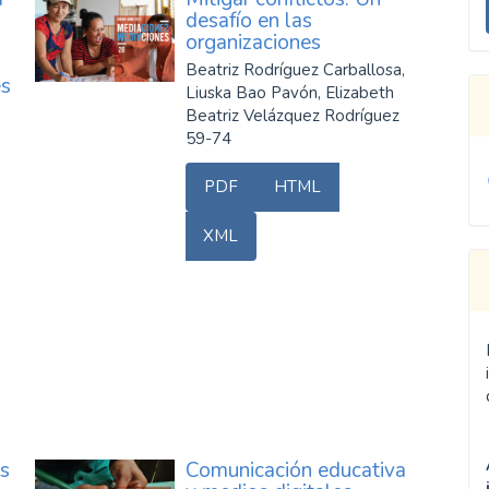
u
desafío en las
organizaciones
a
Beatriz Rodríguez Carballosa,
es
Liuska Bao Pavón, Elizabeth
Beatriz Velázquez Rodríguez
59-74
PDF
HTML
XML
s
Comunicación educativa