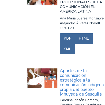
PROFESIONALES DE LA
COMUNICACIÓN EN
AMÉRICA LATINA
Ana María Suárez Monsalve,
Alejandro Álvarez Nobell
119-129
PDF
HTML
XML
Aportes de la
comunicación
estratégica a la
comunicación indígena
propia del pueblo
Mhuysqa de Sesquilé
Carolina Pinzón Romero,
Carolina Ospina Rogríduez,