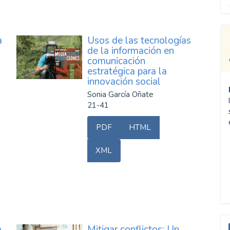
a
Usos de las tecnologías
de la información en
comunicación
estratégica para la
innovación social
Sonia García Oñate
21-41
PDF
HTML
XML
E
a
Mitigar conflictos: Un