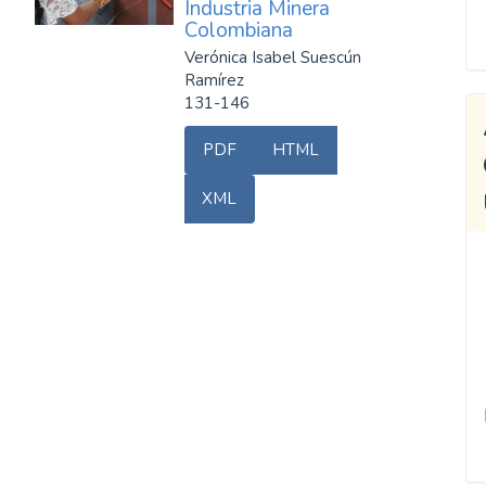
Industria Minera
Colombiana
Verónica Isabel Suescún
Ramírez
131-146
PDF
HTML
XML