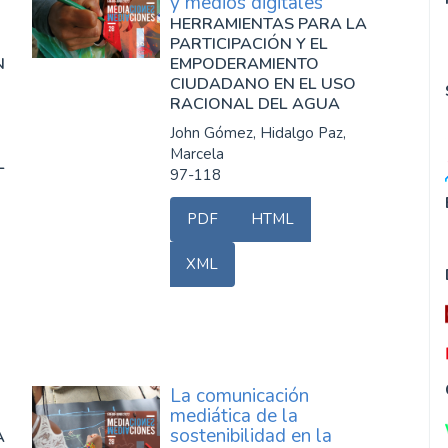
y medios digitales
HERRAMIENTAS PARA LA
PARTICIPACIÓN Y EL
N
EMPODERAMIENTO
O
CIUDADANO EN EL USO
RACIONAL DEL AGUA
John Gómez, Hidalgo Paz,
Marcela
L
97-118
PDF
HTML
XML
La comunicación
mediática de la
sostenibilidad en la
A