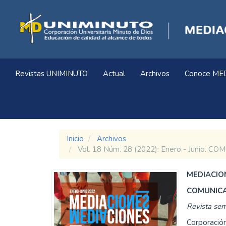
Navegación
principal
Contenido
principal
Barra
lateral
Revistas UNIMINUTO
Actual
Archivos
Conoce ME
Inicio
Archivos
Vol. 18 Núm. 28 (2022): Enero - Junio.
MEDIACION
COMUNICA
Revista sem
Corporación