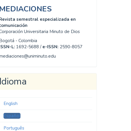
MEDIACIONES
Revista semestral especializada en
comunicación
Corporación Universitaria Minuto de Dios
Bogotá - Colombia
ISSN-L:
1692-5688 /
e-ISSN:
2590-8057
mediaciones@uniminuto.edu
Idioma
English
Español
Português