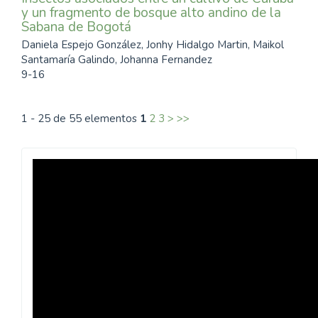
y un fragmento de bosque alto andino de la
Sabana de Bogotá
Daniela Espejo González, Jonhy Hidalgo Martin, Maikol
Santamaría Galindo, Johanna Fernandez
9-16
1 - 25 de 55 elementos
1
2
3
>
>>
Revista
Inventum