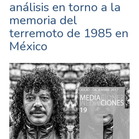
análisis en torno a la
memoria del
terremoto de 1985 en
México
Barra
lateral
del
artículo