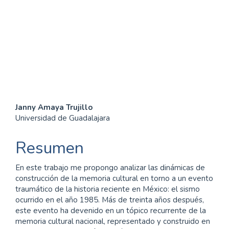
SDG16: Peace, Justice and
strong institutions (2%)
SDG10: Reduced
inequalities (2%)
Contenido
Janny Amaya Trujillo
Universidad de Guadalajara
principal
del
Resumen
artículo
En este trabajo me propongo analizar las dinámicas de
construcción de la memoria cultural en torno a un evento
traumático de la historia reciente en México: el sismo
ocurrido en el año 1985. Más de treinta años después,
este evento ha devenido en un tópico recurrente de la
memoria cultural nacional, representado y construido en