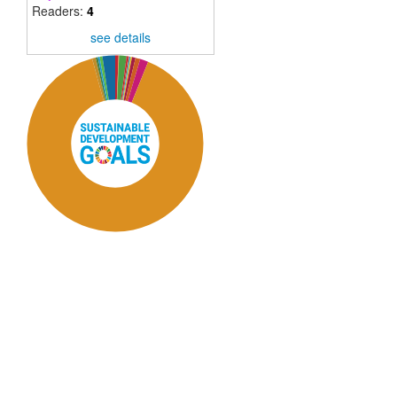
Readers:
4
see details
SDG11: Sustainable cities
and communities (90%)