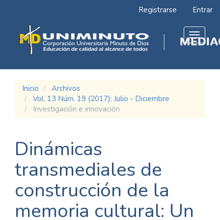
Navegación
Registrarse
Entrar
principal
Contenido
principal
Toggle
Barra
navigat
lateral
Inicio
Archivos
Vol. 13 Núm. 19 (2017): Julio - Diciembre
Investigación e innovación
Dinámicas
transmediales de
construcción de la
memoria cultural: Un