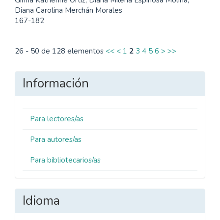
Ginna Katherine Ortiz, Diana Milena Espinosa Molina,
Diana Carolina Merchán Morales
167-182
26 - 50 de 128 elementos
<<
<
1
2
3
4
5
6
>
>>
Información
Para lectores/as
Para autores/as
Para bibliotecarios/as
Idioma