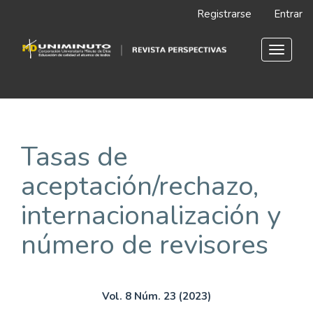
Navegación
Registrarse
Entrar
principal
Contenido
principal
Toggle
Barra
navigat
lateral
Tasas de
aceptación/rechazo,
internacionalización y
número de revisores
Vol. 8 Núm. 23 (2023)