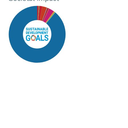
SDG16: Peace, Justice and
strong institutions (89%)
SDG10: Reduced
inequalities (3%)