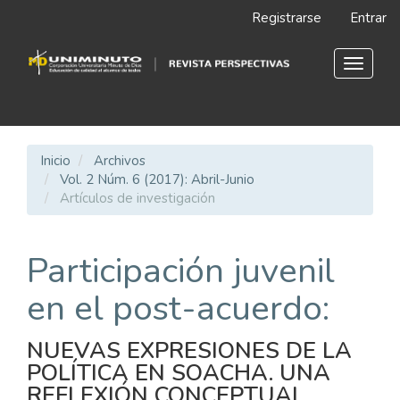
Navegación
Registrarse
Entrar
principal
Contenido
principal
Toggle
Barra
navigat
lateral
Inicio
Archivos
Vol. 2 Núm. 6 (2017): Abril-Junio
Artículos de investigación
Participación juvenil
en el post-acuerdo:
NUEVAS EXPRESIONES DE LA
POLÍTICA EN SOACHA. UNA
REFLEXIÓN CONCEPTUAL