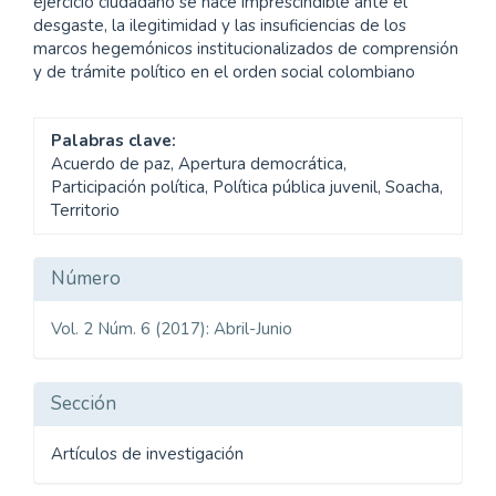
ejercicio ciudadano se hace imprescindible ante el
desgaste, la ilegitimidad y las insuficiencias de los
marcos hegemónicos institucionalizados de comprensión
y de trámite político en el orden social colombiano
Palabras clave:
Acuerdo de paz, Apertura democrática,
Participación política, Política pública juvenil, Soacha,
Territorio
Detalles
Número
del
Vol. 2 Núm. 6 (2017): Abril-Junio
artículo
Sección
Artículos de investigación