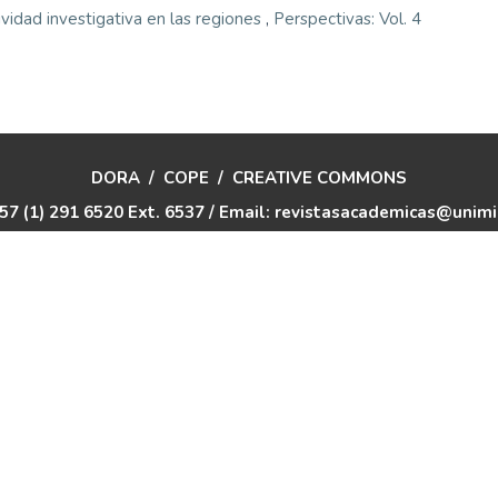
vidad investigativa en las regiones
,
Perspectivas: Vol. 4
DORA
/
COPE
/
CREATIVE COMMONS
57 (1) 291 6520 Ext. 6537 / Email: revistasacademicas@unim
aria Minuto de Dios
/
Biblioteca Rafael García Herreros
/
Rep
Revista Perspectivas
eISSN: 2619-1687 -- ISSN: 2145-6321
Corporación Universitaria Minuto de Dios – UNIMINUTO 2021
itution subject to inspection and surveillance by the Ministry
Legal identity: Resolution 10345 dated August 1, 1990 MEN