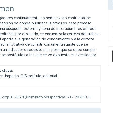
men
ulo
igadores continuamente no hemos visto confrontados
 decisión de donde publicar sus artículos, este proceso
 una búsqueda extensa y llena de incertidumbres en todo
editorial, por otro lado, se encuentra la certeza del trabajo
el aporte a la generación de conocimiento y a la certeza
administrativa de cumplir con un entregable que se
E
n un indicador o requisito más pero que se debe cumplir
r os obstáculos a los que se ve expuesto el investigador.
u
a
 clave:
on, impacto, OJS, artículo, editorial
doi.org/10.26620/uniminuto.perspectivas.5.17.2020.0-0
les
o