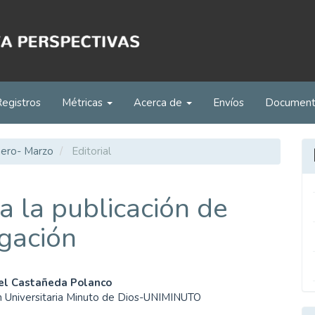
Registros
Métricas
Acerca de
Envíos
Documen
nero- Marzo
Editorial
a la publicación de
igación
enido
iel Castañeda Polanco
n Universitaria Minuto de Dios-UNIMINUTO
ipal