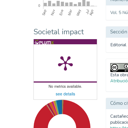
del
Vol. 5 N
artíc
Societal impact
Sección
Editorial
Esta obra
Atribució
No metrics available.
see details
Cómo ci
Castañeda
publicaci