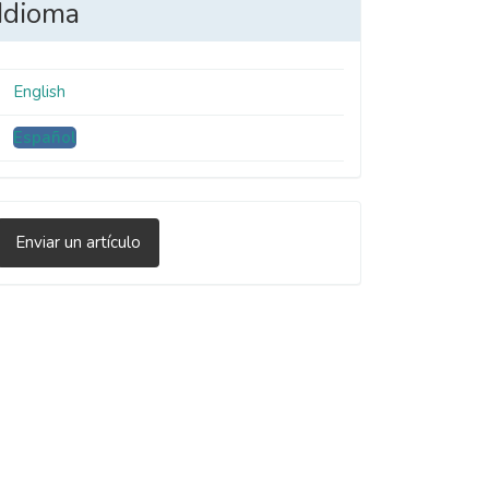
Idioma
English
Español
nviar
Enviar un artículo
n
rtículo