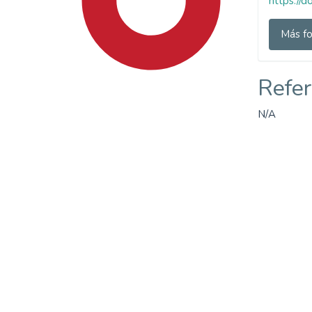
https://
Más fo
Refer
N/A
SDG4: Quality Education
(90%)
SDG16: Peace, Justice and
strong institutions (3%)
SDG9: Industry, innovation
and infrastructure (2%)