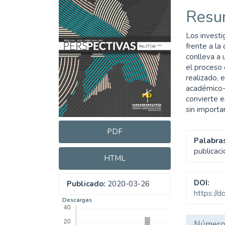
del
del
Resu
artículo
artíc
Los invest
frente a la
conlleva a
el proceso 
realizado, 
académico-
convierte e
sin importa
PDF
Palabras
publicaci
HTML
DOI:
Publicado:
2020-03-26
https://
Descargas
Detal
Númer