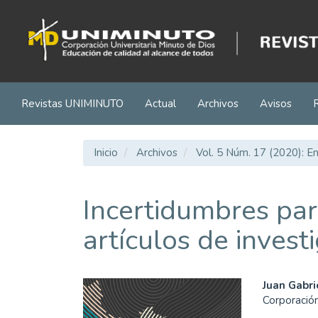
Navegación
principal
Contenido
principal
Barra
lateral
Revistas UNIMINUTO
Actual
Archivos
Avisos
Inicio
Archivos
Vol. 5 Núm. 17 (2020): E
Incertidumbres par
artículos de invest
Barra
Cont
Juan Gabr
Corporació
lateral
princ