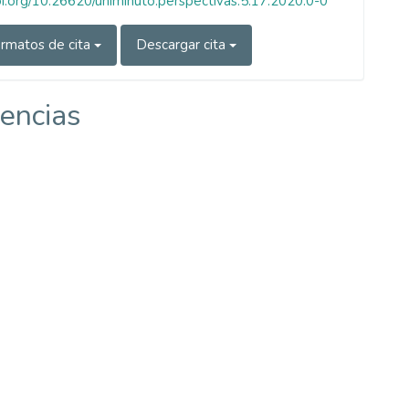
doi.org/10.26620/uniminuto.perspectivas.5.17.2020.0-0
rmatos de cita
Descargar cita
encias