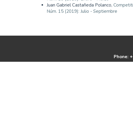
Juan Gabriel Castañeda Polanco,
Competiti
Núm. 15 (2019): Julio - Septiembre
Phone: +
Corporación Universit
Higher Education Inst