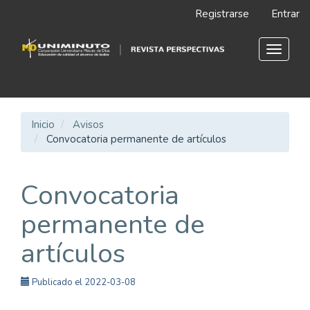
Navegación
Registrarse
Entrar
principal
Contenido
principal
Toggle
Barra
navigat
lateral
Inicio
Avisos
Convocatoria permanente de artículos
Convocatoria
permanente de
artículos
Publicado el 2022-03-08