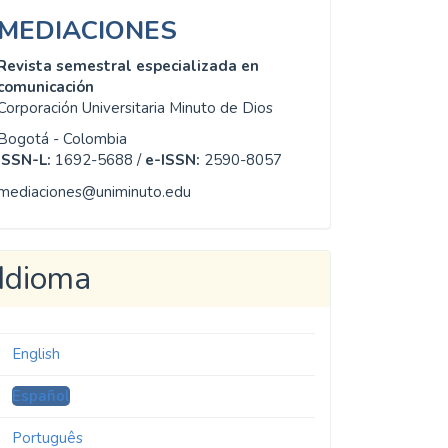
MEDIACIONES
Revista semestral especializada en
comunicación
Corporación Universitaria Minuto de Dios
Bogotá - Colombia
ISSN-L:
1692-5688 /
e-ISSN:
2590-8057
mediaciones@uniminuto.edu
Idioma
English
Español
Português