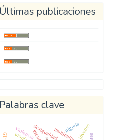
Últimas publicaciones
Metricool
Palabras clave
nigeria
jóvenes
desigualdad
violencia
multiculturalidad
escuela