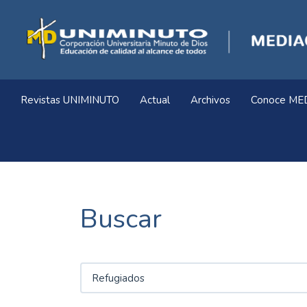
Navegación
principal
Contenido
principal
Barra
lateral
Revistas UNIMINUTO
Actual
Archivos
Conoce ME
Buscar
Buscar
artículos
por