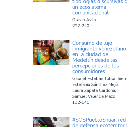
tipologías discursivas 
un ecosistema
comunicacional
Otavio Avila
222-240
Consumo de lujo
inmigrante venezolano
en la ciudad de
Medellín desde las
percepciones de los
consumidores
Gabriel Esteban Tobón Sierr
Estefanía Sánchez Mejía,
Laura Zapata Cardona,
Samuel Valencia Mazo
132-141
#SOSPuebloShuar: red
de defensa ecoterritori