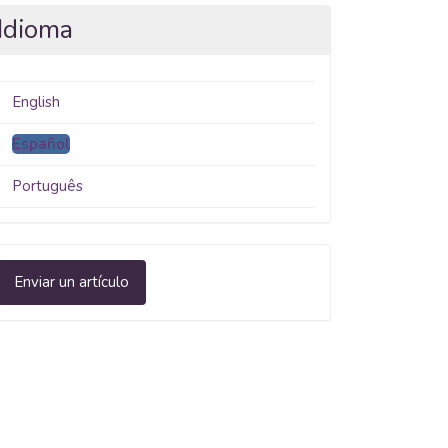
Idioma
English
Español
Português
nviar
Enviar un artículo
n
rtículo