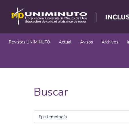
Navegación
principal
Contenido
principal
Barra
lateral
Revistas UNIMINUTO
Actual
Avisos
Archivos
Buscar
Buscar
artículos
por