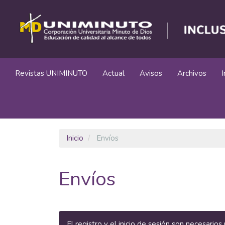
Navegación
principal
Contenido
principal
Barra
lateral
Revistas UNIMINUTO
Actual
Avisos
Archivos
Inicio
Envíos
Envíos
El registro y el inicio de sesión son necesari