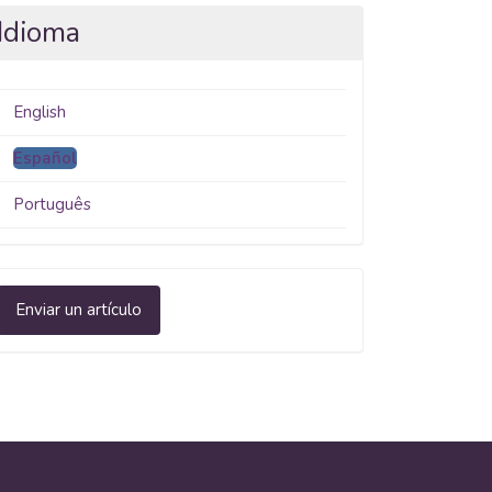
Idioma
English
Español
Português
nviar
Enviar un artículo
n
rtículo