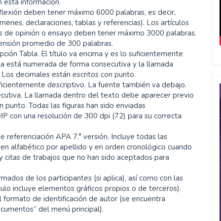
 esta información.
reflexión deben tener máximo 6000 palabras, es decir,
enes, declaraciones, tablas y referencias). Los artículos
ulos de opinión o ensayo deben tener máximo 3000 palabras.
tensión promedio de 300 palabras.
ción Tabla. El título va encima y es lo suficientemente
bla está numerada de forma consecutiva y la llamada
. Los decimales están escritos con punto.
 suficientemente descriptivo. La fuente también va debajo.
cutiva. La llamada dentro del texto debe aparecer previo
on punto. Todas las figuras han sido enviadas
P con una resolución de 300 dpi (72) para su correcta
de referenciación APA 7.° versión. Incluye todas las
rden alfabético por apellido y en orden cronológico cuando
y citas de trabajos que no han sido aceptados para
ados de los participantes (si aplica), así como con las
culo incluye elementos gráficos propios o de terceros).
 formato de identificación de autor (se encuentra
ocumentos” del menú principal).