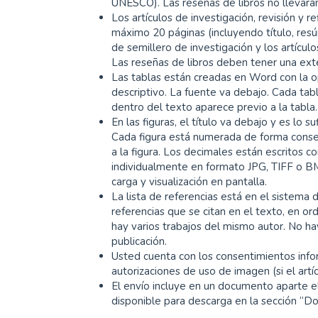
UNESCO). Las reseñas de libros no llevarán
Los artículos de investigación, revisión y 
máximo 20 páginas (incluyendo título, resúm
de semillero de investigación y los artíc
Las reseñas de libros deben tener una ex
Las tablas están creadas en Word con la op
descriptivo. La fuente va debajo. Cada ta
dentro del texto aparece previo a la tabla
En las figuras, el título va debajo y es lo
Cada figura está numerada de forma conse
a la figura. Los decimales están escritos c
individualmente en formato JPG, TIFF o BM
carga y visualización en pantalla.
La lista de referencias está en el sistema 
referencias que se citan en el texto, en o
hay varios trabajos del mismo autor. No ha
publicación.
Usted cuenta con los consentimientos inform
autorizaciones de uso de imagen (si el artí
El envío incluye en un documento aparte el
disponible para descarga en la sección “D