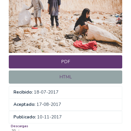
del
artículo
PDF
HTML
Recibido:
18-07-2017
Aceptado:
17-08-2017
Publicado:
10-11-2017
Descargas