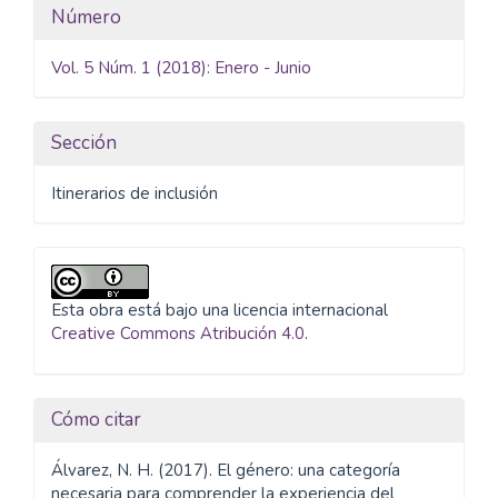
Detalles
Número
del
Vol. 5 Núm. 1 (2018): Enero - Junio
artículo
Sección
Itinerarios de inclusión
Esta obra está bajo una licencia internacional
Creative Commons Atribución 4.0
.
Cómo citar
Álvarez, N. H. (2017). El género: una categoría
necesaria para comprender la experiencia del