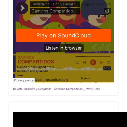
Compartidos
Revista Inclusión y Desarrollo
·
Caminos Compartidos _ Profe Felix
Estrategias
y
recomendaciones