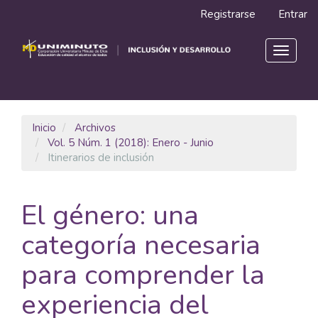
Navegación
Registrarse
Entrar
principal
Contenido
principal
Toggle
Barra
navigat
lateral
Inicio
Archivos
Vol. 5 Núm. 1 (2018): Enero - Junio
Itinerarios de inclusión
El género: una
categoría necesaria
para comprender la
experiencia del