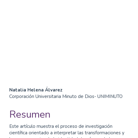
SDG5: Gender equality
(56%)
SDG10: Reduced
inequalities (21%)
SDG16: Peace, Justice and
strong institutions (14%)
Contenido
Natalia Helena Álvarez
Corporación Universitaria Minuto de Dios- UNIMINUTO
principal
del
Resumen
artículo
Este artículo muestra el proceso de investigación
científica orientado a interpretar las transformaciones y