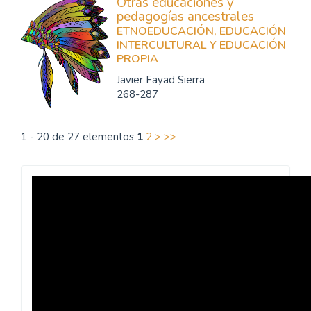
Otras educaciones y
pedagogías ancestrales
ETNOEDUCACIÓN, EDUCACIÓN
INTERCULTURAL Y EDUCACIÓN
PROPIA
Javier Fayad Sierra
268-287
1 - 20 de 27 elementos
1
2
>
>>
Revista
Praxis
Pedagógica