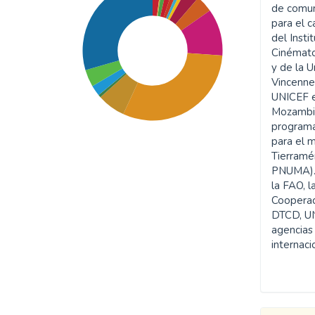
de comun
para el c
del Inst
Cinémat
y de la 
Vincennes
UNICEF en
Mozambiq
programa
para el 
Tierramé
PNUMA). 
la FAO, 
Cooperaci
SDG11: Sustainable cities
DTCD, U
and communities (31%)
agencias
internac
SDG16: Peace, Justice and
strong institutions (30%)
SDG10: Reduced