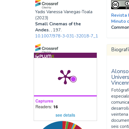
Yadis Vanessa Vanegas-Toala
Revista
(2023)
Minuto 
Small Cinemas of the
Common
Andes.
, 197.
10.1007/978-3-031-32018-7_10
Biografí
Luisa María Mendieta
Chaparro, Geny Carolina Silva
Carrillo, Aura Cristina Restrepo
Alonso
Sierra
(2024)
Univer
Buscando Remedio:
Vincen
divulgando el uso racional
Fotógrafo
de medicamentos a través
especiali
del cine.
Educación y Ciencia,
Captures
comunica
28, e17485.
Readers:
16
desarrol
10.19053/uptc.0120-7105.eyc.2024.28.e17485
veintena 
see details
document
seis con