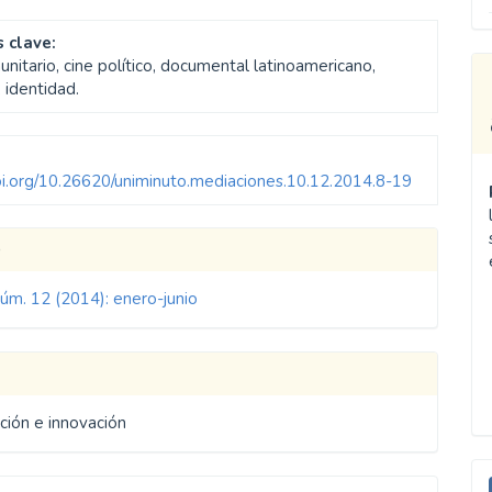
 clave:
nitario, cine político, documental latinoamericano,
 identidad.
doi.org/10.26620/uniminuto.mediaciones.10.12.2014.8-19
les
o
Núm. 12 (2014): enero-junio
ulo
ción e innovación
E