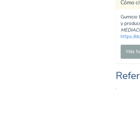
Cómo ci
inequalities (11%)
Gumicio 
y produc
MEDIAC
https://
Más fo
Refer
.