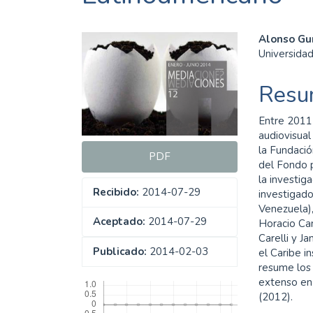
Barra
Cont
Alonso Gu
Universida
lateral
princ
del
del
Resu
artículo
artíc
Entre 2011 
audiovisual
la Fundaci
PDF
del Fondo p
la investig
Recibido:
2014-07-29
investigado
Venezuela),
Aceptado:
2014-07-29
Horacio Ca
Carelli y J
Publicado:
2014-02-03
el Caribe in
resume los 
Descargas
extenso en 
(2012).