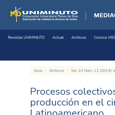
Navegación
principal
Contenido
principal
Barra
lateral
Revistas UNIMINUTO
Actual
Archivos
Conoce ME
Inicio
Archivos
Vol. 10 Núm. 12 (2014): 
Procesos colectivo
producción en el c
Latinoamericano