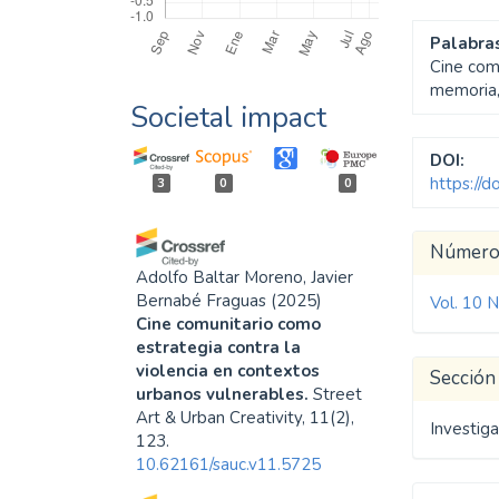
Palabras
Cine comu
memoria,
Societal impact
DOI:
https://
3
0
0
Detal
Númer
del
Adolfo Baltar Moreno, Javier
Bernabé Fraguas
(2025)
Vol. 10 
artíc
Cine comunitario como
estrategia contra la
violencia en contextos
Sección
urbanos vulnerables.
Street
Art & Urban Creativity, 11(2),
Investiga
123.
10.62161/sauc.v11.5725