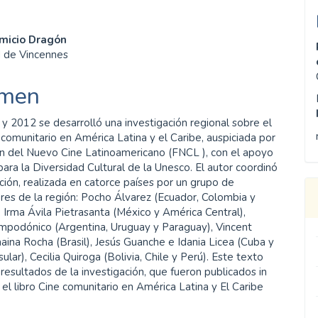
enido
micio Dragón
d de Vincennes
ipal
men
ulo
y 2012 se desarrolló una investigación regional sobre el
 comunitario en América Latina y el Caribe, auspiciada por
ón del Nuevo Cine Latinoamericano (FNCL ), con el apoyo
ara la Diversidad Cultural de la Unesco. El autor coordinó
ación, realizada en catorce países por un grupo de
res de la región: Pocho Álvarez (Ecuador, Colombia y
 Irma Ávila Pietrasanta (México y América Central),
mpodónico (Argentina, Uruguay y Paraguay), Vincent
anaina Rocha (Brasil), Jesús Guanche e Idania Licea (Cuba y
sular), Cecilia Quiroga (Bolivia, Chile y Perú). Este texto
resultados de la investigación, que fueron publicados in
el libro Cine comunitario en América Latina y El Caribe