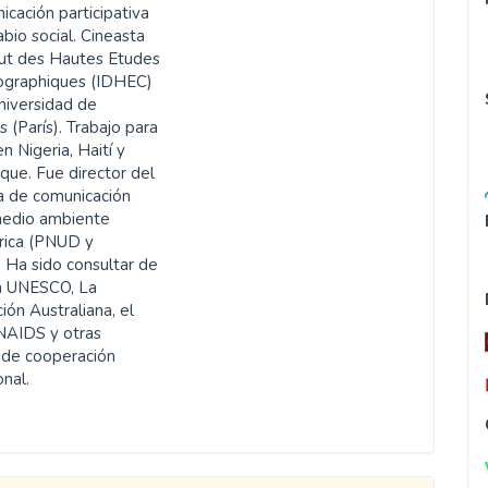
icación participativa
abio social. Cineasta
itut des Hautes Etudes
ographiques (IDHEC)
Universidad de
 (París). Trabajo para
 Nigeria, Haití y
ue. Fue director del
 de comunicación
medio ambiente
rica (PNUD y
Ha sido consultar de
la UNESCO, La
ón Australiana, el
NAIDS y otras
 de cooperación
ional.