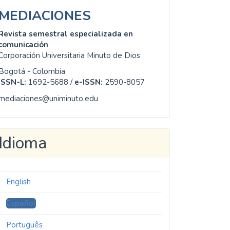
MEDIACIONES
Revista semestral especializada en
comunicación
Corporación Universitaria Minuto de Dios
Bogotá - Colombia
ISSN-L:
1692-5688 /
e-ISSN:
2590-8057
mediaciones@uniminuto.edu
Idioma
English
Español
Português