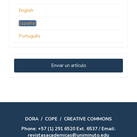
English
Español
Português
Enviar
Enviar un artículo
un
artículo
DORA
/
COPE
/
CREATIVE COMMONS
Phone: +57 (1) 291 6520 Ext. 6537 / Email:
revistasacademicas@uniminuto.edu