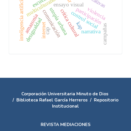
multiculturalidad
escuela
inteligencia artificial
ensayo visual
violencia
participación
utopía urbana
crítica cultural
comunicación
control social
amazonia
desigualdad
kap
internet
campañas
cap
narrativa
Corporación Universitaria Minuto de Dios
/
Biblioteca Rafael García Herreros
/
Repositorio
Institucional
REVISTA MEDIACIONES