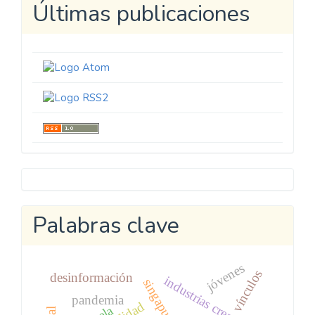
Últimas publicaciones
Metricool
Palabras clave
jóvenes
vínculos
desinformación
industrias creativas
singapur
pandemia