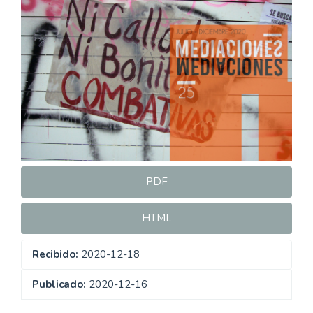
lateral
del
artículo
PDF
HTML
Recibido:
2020-12-18
Publicado:
2020-12-16
Descargas