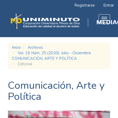
Navegación
Registrarse
Entrar
principal
Contenido
principal
Toggle
Barra
navigat
lateral
Inicio
Archivos
Vol. 16 Núm. 25 (2020): Julio - Diciembre.
COMUNICACIÓN, ARTE Y POLÍTICA
Editorial
Comunicación, Arte y
Política
Barra