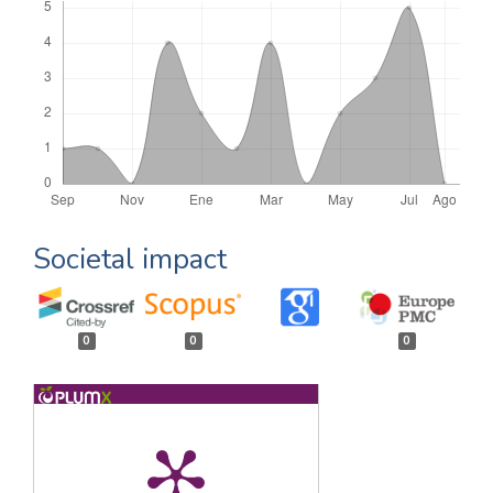
Societal impact
0
0
0