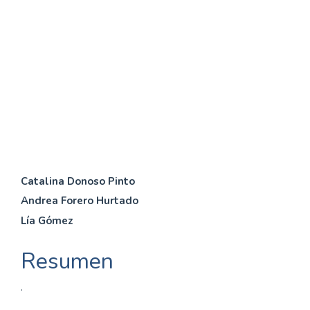
inequalities (17%)
SDG3: Good health and
well-being (13%)
SDG11: Sustainable cities
and communities (13%)
Contenido
Catalina Donoso Pinto
Andrea Forero Hurtado
principal
Lía Gómez
del
artículo
Resumen
.