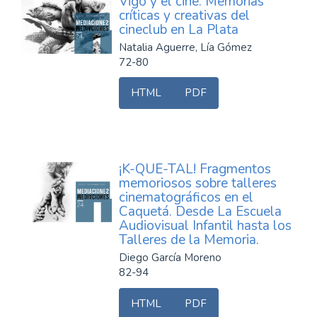
Vigo y el cine: Memorias
críticas y creativas del
cineclub en La Plata
Natalia Aguerre, Lía Gómez
72-80
HTML
PDF
¡K-QUÉ-TAL! Fragmentos
memoriosos sobre talleres
cinematográficos en el
Caquetá. Desde La Escuela
Audiovisual Infantil hasta los
Talleres de la Memoria.
Diego García Moreno
82-94
HTML
PDF