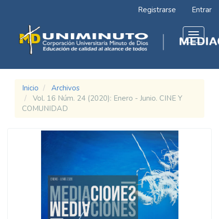
Navegación
Registrarse
Entrar
principal
Contenido
principal
Toggle
Barra
navigat
lateral
Inicio
Archivos
Vol. 16 Núm. 24 (2020): Enero - Junio. CINE Y
COMUNIDAD