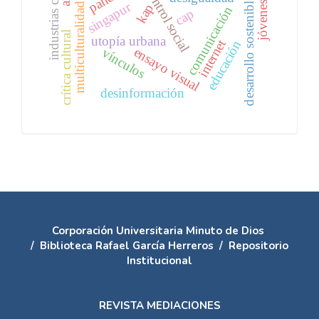
industrias creativas
control social
desarrollo sostenible
singapur
jóvenes
multiculturalidad
kap
comunicación
cap
crítica cultural
utopía urbana
internet
educación
ensayo visual
vínculos
desinformación
Corporación Universitaria Minuto de Dios
/
Biblioteca Rafael García Herreros
/
Repositorio
Institucional
REVISTA MEDIACIONES