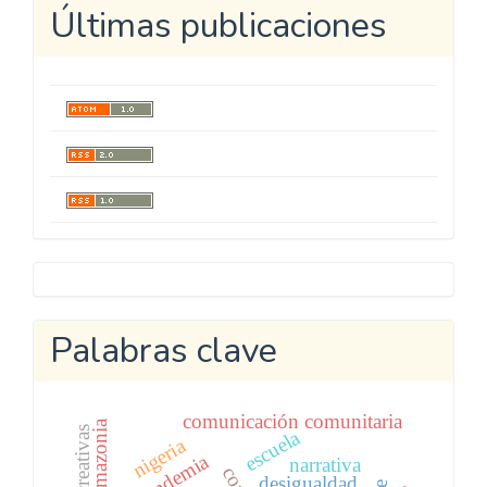
Últimas publicaciones
Metricool
Palabras clave
comunicación comunitaria
amazonia
escuela
nigeria
pandemia
narrativa
desigualdad