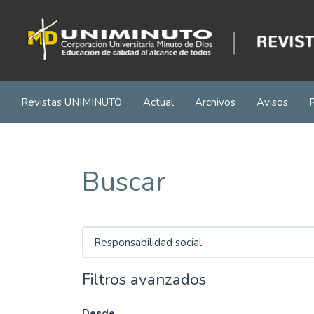
Navegación
principal
Contenido
principal
Barra
lateral
Revistas UNIMINUTO
Actual
Archivos
Avisos
Buscar
Buscar
artículos
por
Filtros avanzados
Desde