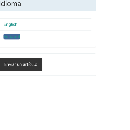
Idioma
English
Español
nviar
Enviar un artículo
n
rtículo