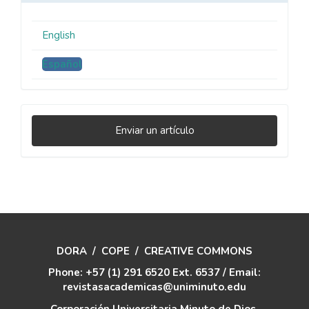
English
Español
Enviar
Enviar un artículo
un
artículo
DORA
/
COPE
/
CREATIVE COMMONS
Phone: +57 (1) 291 6520 Ext. 6537 / Email:
revistasacademicas@uniminuto.edu
Corporación Universitaria Minuto de Dios