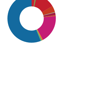
SDG16: Peace, Justice and
strong institutions (56%)
SDG10: Reduced
inequalities (19%)
SDG4: Quality Education