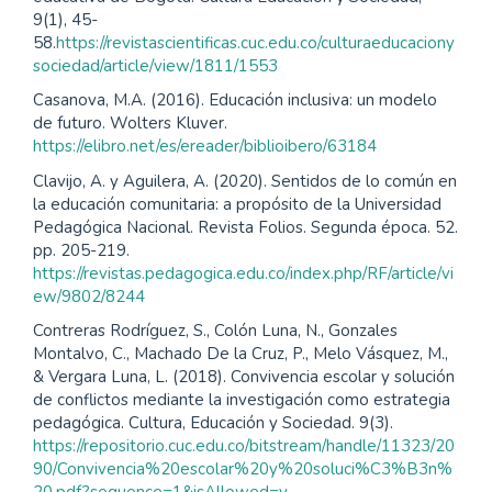
9(1), 45-
58.
https://revistascientificas.cuc.edu.co/culturaeducaciony
sociedad/article/view/1811/1553
Casanova, M.A. (2016). Educación inclusiva: un modelo
de futuro. Wolters Kluver.
https://elibro.net/es/ereader/biblioibero/63184
Clavijo, A. y Aguilera, A. (2020). Sentidos de lo común en
la educación comunitaria: a propósito de la Universidad
Pedagógica Nacional. Revista Folios. Segunda época. 52.
pp. 205-219.
https://revistas.pedagogica.edu.co/index.php/RF/article/vi
ew/9802/8244
Contreras Rodríguez, S., Colón Luna, N., Gonzales
Montalvo, C., Machado De la Cruz, P., Melo Vásquez, M.,
& Vergara Luna, L. (2018). Convivencia escolar y solución
de conflictos mediante la investigación como estrategia
pedagógica. Cultura, Educación y Sociedad. 9(3).
https://repositorio.cuc.edu.co/bitstream/handle/11323/20
90/Convivencia%20escolar%20y%20soluci%C3%B3n%