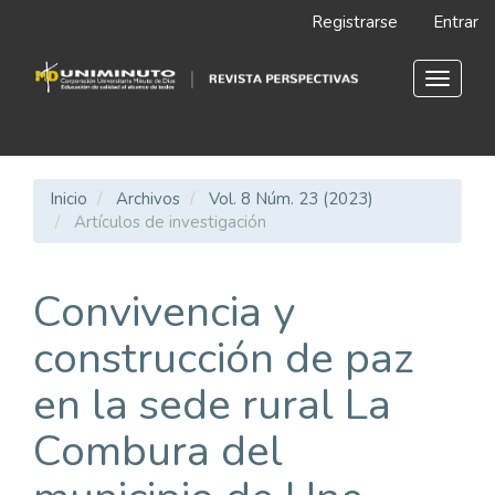
Navegación
Registrarse
Entrar
principal
Contenido
principal
Toggle
Barra
navigat
lateral
Inicio
Archivos
Vol. 8 Núm. 23 (2023)
Artículos de investigación
Convivencia y
construcción de paz
en la sede rural La
Combura del