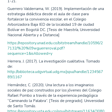
1-21.
Guerrero Valderrama, W. (2019). Implementación de una
estrategia didáctica desde el aula de clase para
fortalecer la convivencia escolar, en el Colegio
Arborizadora Baja IED de la localidad 19 de ciudad
Bolívar en Bogotá DC. [Tesis de Maestría, Universidad
Nacional Abierta y a Distancia]
https://repository.unad.edu.co/bitstream/handle/10596/2
7132/%20%09wguerreroval.pdf?
sequence=1&isAllowed=y
Herrera, J. (2017). La investigación cualitativa. Tomado
de:
http://biblioteca.udgvirtual.udg.mx/jspui/handle/1234567
89/1167
Hernández, C. (2020). Una lectura a los imaginarios
sociales de paz construidos por los jóvenes del Colegio
Rafael Pombo a través de la experiencia pedagógica
“Caminando la Palabra”. [Tesis de pregrado]. Universidad
de Santo Tomás.
https://repository.usta.edu.co/jspui/bitstream/11634/3080