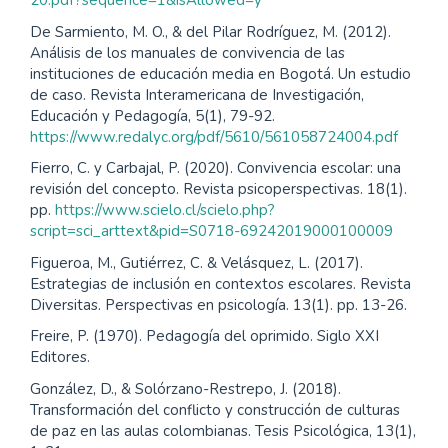
20.pdf?sequence=1&isAllowed=y
De Sarmiento, M. O., & del Pilar Rodríguez, M. (2012).
Análisis de los manuales de convivencia de las
instituciones de educación media en Bogotá. Un estudio
de caso. Revista Interamericana de Investigación,
Educación y Pedagogía, 5(1), 79-92.
https://www.redalyc.org/pdf/5610/561058724004.pdf
Fierro, C. y Carbajal, P. (2020). Convivencia escolar: una
revisión del concepto. Revista psicoperspectivas. 18(1).
pp.
https://www.scielo.cl/scielo.php?
script=sci_arttext&pid=S0718-69242019000100009
Figueroa, M., Gutiérrez, C. & Velásquez, L. (2017).
Estrategias de inclusión en contextos escolares. Revista
Diversitas. Perspectivas en psicología. 13(1). pp. 13-26.
Freire, P. (1970). Pedagogía del oprimido. Siglo XXI
Editores.
González, D., & Solórzano-Restrepo, J. (2018).
Transformación del conflicto y construcción de culturas
de paz en las aulas colombianas. Tesis Psicológica, 13(1),