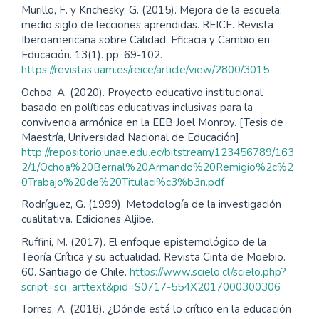
Murillo, F. y Krichesky, G. (2015). Mejora de la escuela:
medio siglo de lecciones aprendidas. REICE. Revista
Iberoamericana sobre Calidad, Eficacia y Cambio en
Educación. 13(1). pp. 69-102.
https://revistas.uam.es/reice/article/view/2800/3015
Ochoa, A. (2020). Proyecto educativo institucional
basado en políticas educativas inclusivas para la
convivencia armónica en la EEB Joel Monroy. [Tesis de
Maestría, Universidad Nacional de Educación]
http://repositorio.unae.edu.ec/bitstream/123456789/163
2/1/Ochoa%20Bernal%20Armando%20Remigio%2c%2
0Trabajo%20de%20Titulaci%c3%b3n.pdf
Rodríguez, G. (1999). Metodología de la investigación
cualitativa. Ediciones Aljibe.
Ruffini, M. (2017). El enfoque epistemológico de la
Teoría Crítica y su actualidad. Revista Cinta de Moebio.
60. Santiago de Chile.
https://www.scielo.cl/scielo.php?
script=sci_arttext&pid=S0717-554X2017000300306
Torres, A. (2018). ¿Dónde está lo crítico en la educación