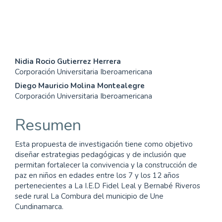
(13%)
Contenido
Nidia Rocio Gutierrez Herrera
Corporación Universitaria Iberoamericana
principal
Diego Mauricio Molina Montealegre
del
Corporación Universitaria Iberoamericana
artículo
Resumen
Esta propuesta de investigación tiene como objetivo
diseñar estrategias pedagógicas y de inclusión que
permitan fortalecer la convivencia y la construcción de
paz en niños en edades entre los 7 y los 12 años
pertenecientes a La I.E.D Fidel Leal y Bernabé Riveros
sede rural La Combura del municipio de Une
Cundinamarca.