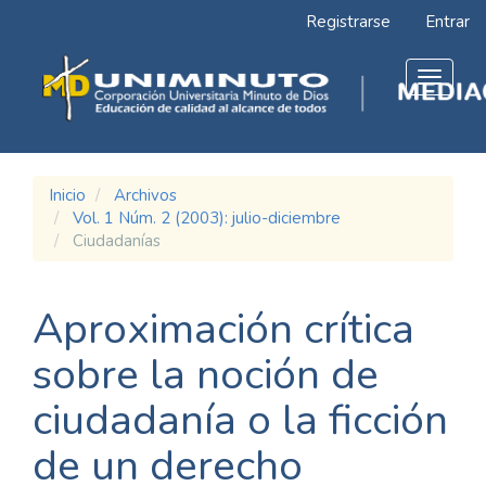
Navegación
Registrarse
Entrar
principal
Contenido
principal
Toggle
Barra
navigat
lateral
Inicio
Archivos
Vol. 1 Núm. 2 (2003): julio-diciembre
Ciudadanías
Aproximación crítica
sobre la noción de
ciudadanía o la ficción
de un derecho