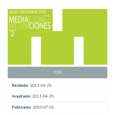
Barra
lateral
del
artículo
PDF
Recibido:
2013-04-25
Aceptado:
2013-04-25
Publicado:
2003-07-01