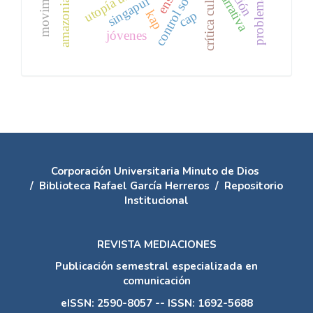
utopía urbana
crítica cultural
control social
narrativa
singapur
amazonia
kap
cap
jóvenes
Corporación Universitaria Minuto de Dios
/
Biblioteca Rafael García Herreros
/
Repositorio
Institucional
REVISTA MEDIACIONES
Publicación semestral especializada en
comunicación
eISSN: 2590-8057 -- ISSN: 1692-5688