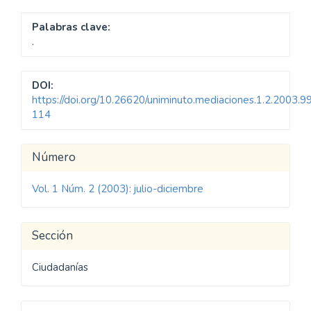
Palabras clave:
.
DOI:
https://doi.org/10.26620/uniminuto.mediaciones.1.2.2003.9
114
Detalles
Número
del
Vol. 1 Núm. 2 (2003): julio-diciembre
artículo
Sección
Ciudadanías