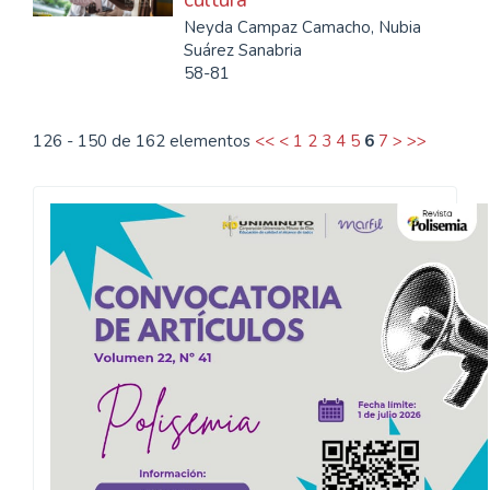
cultura
Neyda Campaz Camacho, Nubia
Suárez Sanabria
58-81
126 - 150 de 162 elementos
<<
<
1
2
3
4
5
6
7
>
>>
Convocatoria
Polisemia
2026