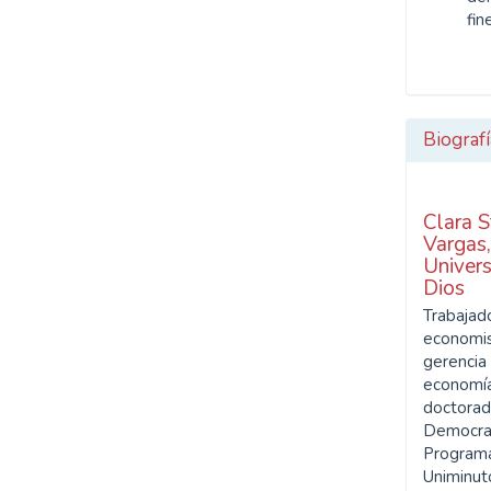
fin
Biografí
Clara S
Vargas
Univers
Dios
Trabajado
economis
gerencia 
economía
doctorad
Democrac
Programa
Uniminut