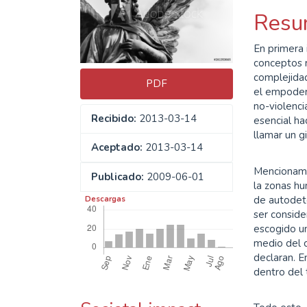
del
del
Resu
artículo
artíc
En primera 
conceptos 
complejidad,
PDF
el empoderam
no-violenci
Recibido:
2013-03-14
esencial ha
llamar un g
Aceptado:
2013-03-14
Mencionamo
Publicado:
2009-06-01
la zonas h
de autodet
Descargas
ser conside
escogido un
medio del c
declaran. E
dentro del