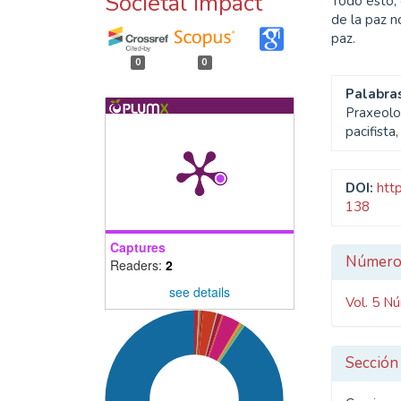
Societal impact
Todo esto, 
de la paz n
paz.
0
0
Palabras
Praxeolo
pacifista
DOI:
htt
138
Captures
Detal
Númer
Readers:
2
del
see details
Vol. 5 Nú
artíc
Sección