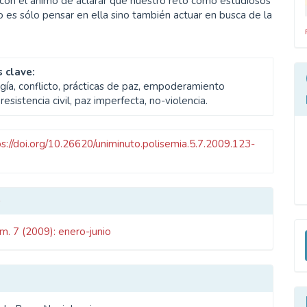
con el ánimo de aclarar que nuestro reto como estudiosos
o es sólo pensar en ella sino también actuar en busca de la
 clave:
gía, conflicto, prácticas de paz, empoderamiento
, resistencia civil, paz imperfecta, no-violencia.
ps://doi.org/10.26620/uniminuto.polisemia.5.7.2009.123-
les
o
E
m. 7 (2009): enero-junio
ulo
u
a