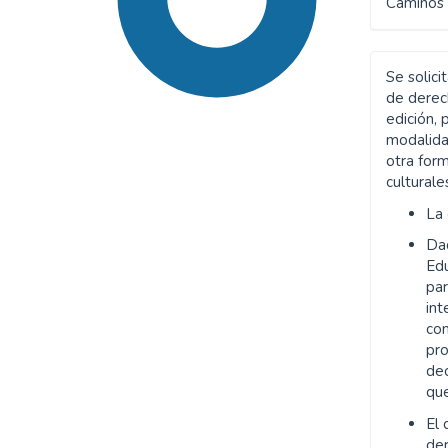
Caminos 
Se solici
de derech
edición, 
modalida
otra form
culturale
La
SDG16: Peace, Justice and
Da
strong institutions (90%)
Edu
par
SDG10: Reduced
int
inequalities (3%)
co
pr
SDG5: Gender equality
dec
(2%)
que
El 
de