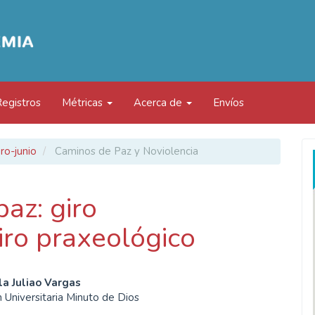
Registros
Métricas
Acerca de
Envíos
ro-junio
Caminos de Paz y Noviolencia
paz: giro
iro praxeológico
enido
la Juliao Vargas
 Universitaria Minuto de Dios
ipal