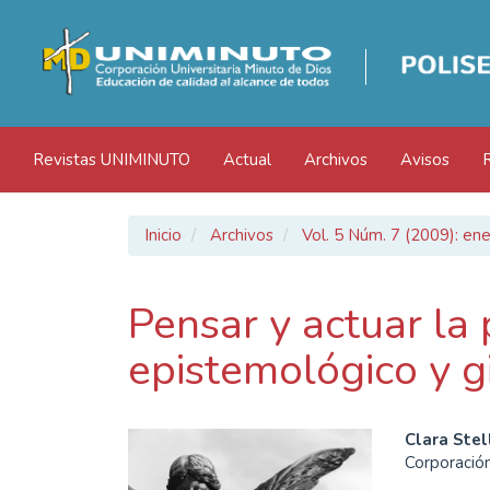
Navegación
principal
Contenido
principal
Barra
lateral
Revistas UNIMINUTO
Actual
Archivos
Avisos
Inicio
Archivos
Vol. 5 Núm. 7 (2009): ene
Pensar y actuar la 
epistemológico y g
Barra
Cont
Clara Stel
Corporación
lateral
princ