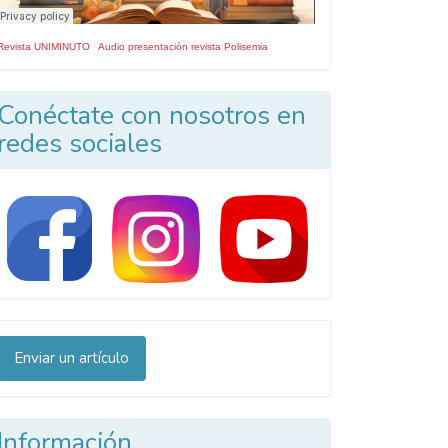
Revista UNIMINUTO
·
Audio presentación revista Polisemia
Conéctate con nosotros en
redes sociales
nviar
Enviar un artículo
n
rtículo
Información