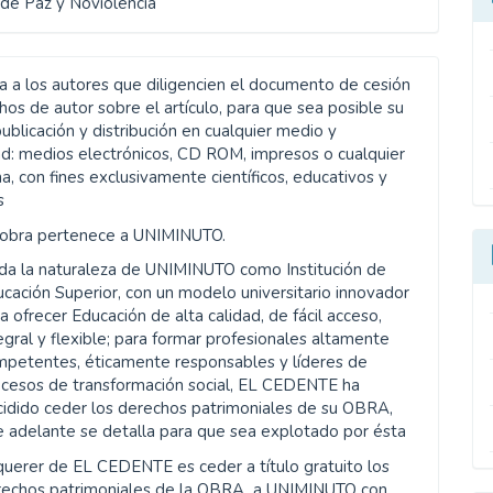
de Paz y Noviolencia
ta a los autores que diligencien el documento de cesión
os de autor sobre el artículo, para que sea posible su
publicación y distribución en cualquier medio y
d: medios electrónicos, CD ROM, impresos o cualquier
a, con fines exclusivamente científicos, educativos y
s
 obra pertenece a UNIMINUTO.
da la naturaleza de UNIMINUTO como Institución de
cación Superior, con un modelo universitario innovador
a ofrecer Educación de alta calidad, de fácil acceso,
egral y flexible; para formar profesionales altamente
mpetentes, éticamente responsables y líderes de
ocesos de transformación social, EL CEDENTE ha
idido ceder los derechos patrimoniales de su OBRA,
 adelante se detalla para que sea explotado por ésta
querer de EL CEDENTE es ceder a título gratuito los
rechos patrimoniales de la OBRA a UNIMINUTO con