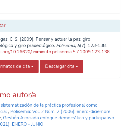
tar
rgas, C. S. (2009). Pensar y actuar la paz: giro
lógico y giro praxeológico.
Polisemia
,
5
(7), 123-138.
doi.org/10.26620/uniminuto.polisemia.5.7.2009.123-138
rmatos de cita
Descargar cita
smo autor/a
 sistematización de la práctica profesional como
cial
,
Polisemia: Vol. 2 Núm. 2 (2006): enero-diciembre
e,
Gestión Asociada enfoque democrático y participativo
(2021): ENERO - JUNIO