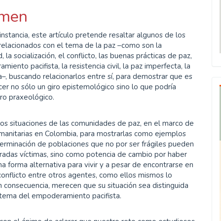
men
ulo
instancia, este artículo pretende resaltar algunos de los
relacionados con el tema de la paz –como son la
 la socialización, el conflicto, las buenas prácticas de paz,
iento pacifista, la resistencia civil, la paz imperfecta, la
a–, buscando relacionarlos entre sí, para demostrar que es
cer no sólo un giro epistemológico sino lo que podría
iro praxeológico.
s situaciones de las comunidades de paz, en el marco de
umanitarias en Colombia, para mostrarlas como ejemplos
erminación de poblaciones que no por ser frágiles pueden
radas víctimas, sino como potencia de cambio por haber
a forma alternativa para vivir y a pesar de encontrarse en
onflicto entre otros agentes, como ellos mismos lo
n consecuencia, merecen que su situación sea distinguida
 tema del empoderamiento pacifista.