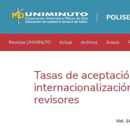
Navegación
principal
Contenido
principal
Barra
lateral
Revistas UNIMINUTO
Actual
Archivos
Avisos
Tasas de aceptació
internacionalizaci
revisores
Vol. 1