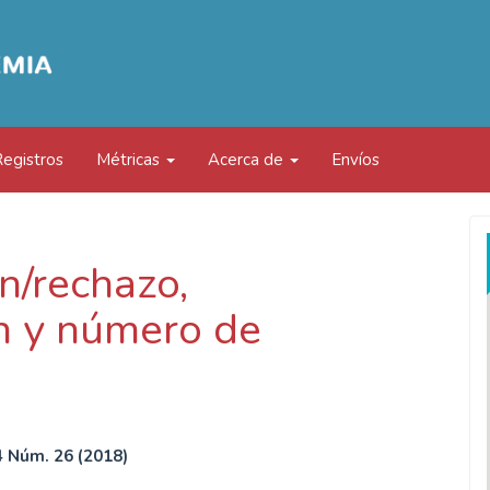
Registros
Métricas
Acerca de
Envíos
n/rechazo,
ón y número de
4 Núm. 26 (2018)