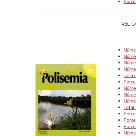
Porce
Vol. 1
Númer
Númer
Númer
Númer
Tasa 
Porce
Númer
Númer
Númer
Total
Porce
Porce
Porce
Númer