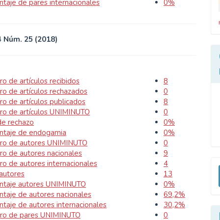
ntaje de pares internacionales
0%
4 Núm. 25 (2018)
o de artículos recibidos
8
o de artículos rechazados
0
o de artículos publicados
8
o de artículos UNIMINUTO
0
de rechazo
0%
ntaje de endogamia
0%
o de autores UNIMINUTO
0
o de autores nacionales
9
E
o de autores internacionales
4
 autores
13
u
ntaje autores UNIMINUTO
0%
a
ntaje de autores nacionales
69,2%
ntaje de autores internacionales
30,2%
o de pares UNIMINUTO
0