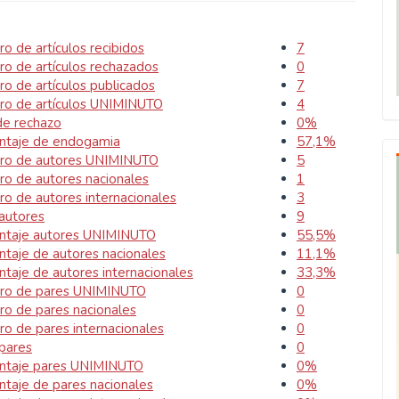
o de artículos recibidos
7
o de artículos rechazados
0
o de artículos publicados
7
o de artículos UNIMINUTO
4
de rechazo
0%
ntaje de endogamia
57,1%
o de autores UNIMINUTO
5
o de autores nacionales
1
o de autores internacionales
3
 autores
9
ntaje autores UNIMINUTO
55,5%
ntaje de autores nacionales
11,1%
ntaje de autores internacionales
33,3%
o de pares UNIMINUTO
0
o de pares nacionales
0
o de pares internacionales
0
 pares
0
ntaje pares UNIMINUTO
0%
ntaje de pares nacionales
0%