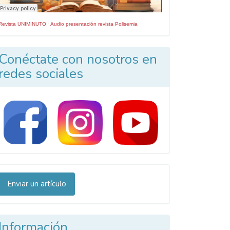
Revista UNIMINUTO
·
Audio presentación revista Polisemia
Conéctate con nosotros en
redes sociales
nviar
Enviar un artículo
n
rtículo
Información