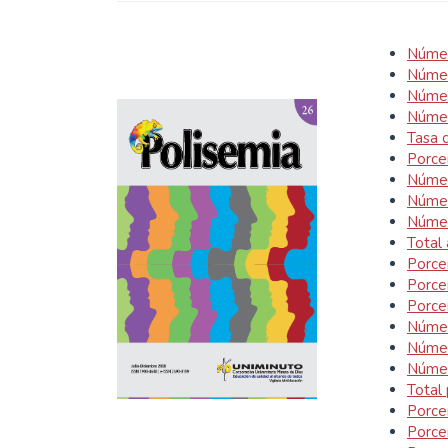
Númer
Númer
Númer
Númer
Tasa 
Porce
Númer
Númer
Númer
Total
Porce
Porce
Porce
Númer
Númer
Númer
Total
Porce
Porce