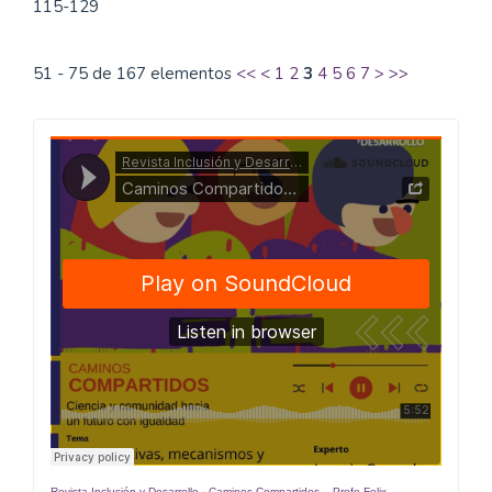
115-129
51 - 75 de 167 elementos
<<
<
1
2
3
4
5
6
7
>
>>
Caminos
Compartidos
Revista Inclusión y Desarrollo
·
Caminos Compartidos _ Profe Felix