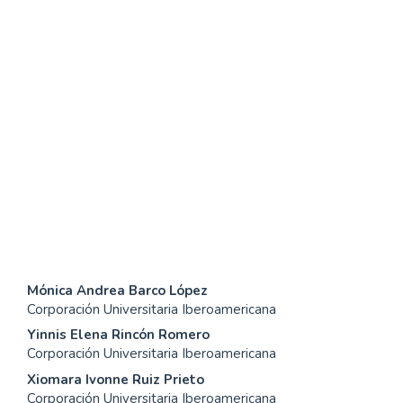
SDG4: Quality Education
(96%)
SDG10: Reduced
inequalities (1%)
SDG16: Peace, Justice and
strong institutions (1%)
Contenido
Mónica Andrea Barco López
Corporación Universitaria Iberoamericana
principal
Yinnis Elena Rincón Romero
del
Corporación Universitaria Iberoamericana
Xiomara Ivonne Ruiz Prieto
artículo
Corporación Universitaria Iberoamericana