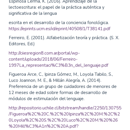
Espinosa Lerma, K. (2016). Aprendizaje de la
lectoescritura: el papel de la práctica auténtica y
significativa de la lengua
escrita en el desarrollo de la conciencia fonológica.
https://eprints.ucm.es/id/eprint/40508/1/T38141.pdf
Ferreiro, E. (2001). Alfabetización teoría y práctica. (S. X.
Editores, Ed.)
http://ciiesregion8.com.ar/portal/wp-
content/uploads/2018/06/Ferreiro-
1997La_representaci%C3%B3n_del_lenguaje.pdf
Figueroa Arce, C., Ipinza Gómez, M., Loyola Tabilo, S.,
Luco Joannon, M. E., & Millán Alegría, A. (2014).
Preferencia de un grupo de cuidadores de menores de
12 meses de edad sobre formas de desarrollo de
módulos de estimulación del lenguaje.
http://repositorio.uchile.cl/bitstream/handle/2250/130755
/Figueroa%2C%20C.%2C%20Ipinza%2C%20M.%2C%2
0Loyola%2C%20S.%2C%20Luco%2C%20M.%20%26
%20Mill%C3%A1n%2C%20A.pdf?