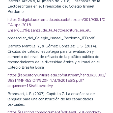
Barrera Arévalo, M. (marzo de 2018). Enseñanza de la
Lectoescritura en el Preescolar del Colegio Ismael
Perdomo
https://bdigital.uexternado.edu.co/bitstream/001/939/1/C
CA-spa-2018-
Ense%C3%B1anza_de_la_lectoescritura_en_el_
preescolar_del_Colegio_Ismael_Perdomo_IED.pdf
Barreto Mantilla, Y., & Gómez González, L. S. (2014).
Círculos de calidad, estrategia para la evaluación y
aumento del nivel de eficacia de la política pública de
reconocimiento de la diversidad étnica y cultural en el
Colegio Brasilia Bosa
https://repository.unilibre.edu.co/bitstream/handle/10901/
8621/IMPRESION%20FINAL%20TESIS.pdf?
sequence=1&isAllowed=y
Bronckart, J. P. (2007). Capítulo 7. La enseñanza de
lenguas: para una construcción de las capacidades
textuales.
https://es.scribd.com/document/408448051/Bronckart-