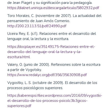
de Jean Piaget y su significación para la pedagogía.
https://dialnet.unirioja.es/descarga/articulo/5802932.pdf
Toro Morales, C. (noviembre de 2007). La actualidad del
pensamiento de Juan Amós Comenio.
http://200.23.113.51/pdf/24990.pdf
Uceira Rey, E. (s.f.). Relaciones entre el desarrollo del
lenguaje oral, la lectura y la escritura.
https://docplayer.es/35149175-Relaciones-entre-el-
desarrollo-del-lenguaje-oral-la-lectura-y-la-
escritura.html
Valery, O. (junio de 2000). Reflexiones sobre la escritura
a partir de Vygotsky.
https://www.redalyc.org/pdf/356/35630908.pdf
Vygostky, L. S. (octubre de 2009). El desarrollo de los
procesos psicológicos superiores.
https://saberespsi.files.wordpress.com/2016/09/vygostki-
el-desarrollo-de-los-procesos-psicolc3b3gicos-
superiores.pdf