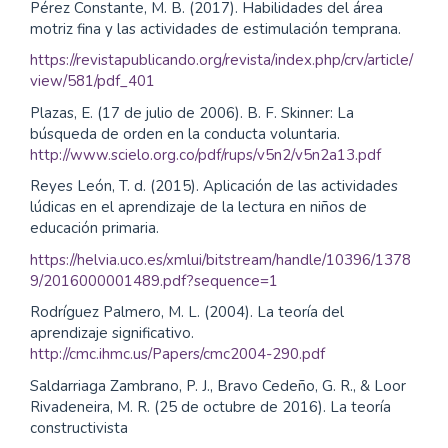
Pérez Constante, M. B. (2017). Habilidades del área
motriz fina y las actividades de estimulación temprana.
https://revistapublicando.org/revista/index.php/crv/article/
view/581/pdf_401
Plazas, E. (17 de julio de 2006). B. F. Skinner: La
búsqueda de orden en la conducta voluntaria.
http://www.scielo.org.co/pdf/rups/v5n2/v5n2a13.pdf
Reyes León, T. d. (2015). Aplicación de las actividades
lúdicas en el aprendizaje de la lectura en niños de
educación primaria.
https://helvia.uco.es/xmlui/bitstream/handle/10396/1378
9/2016000001489.pdf?sequence=1
Rodríguez Palmero, M. L. (2004). La teoría del
aprendizaje significativo.
http://cmc.ihmc.us/Papers/cmc2004-290.pdf
Saldarriaga Zambrano, P. J., Bravo Cedeño, G. R., & Loor
Rivadeneira, M. R. (25 de octubre de 2016). La teoría
constructivista