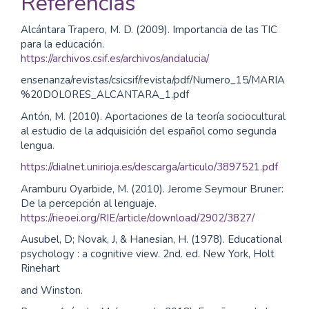
Referencias
Alcántara Trapero, M. D. (2009). Importancia de las TIC
para la educación.
https://archivos.csif.es/archivos/andalucia/
ensenanza/revistas/csicsif/revista/pdf/Numero_15/MARIA
%20DOLORES_ALCANTARA_1.pdf
Antón, M. (2010). Aportaciones de la teoría sociocultural
al estudio de la adquisición del español como segunda
lengua.
https://dialnet.unirioja.es/descarga/articulo/3897521.pdf
Aramburu Oyarbide, M. (2010). Jerome Seymour Bruner:
De la percepción al lenguaje.
https://rieoei.org/RIE/article/download/2902/3827/
Ausubel, D; Novak, J, & Hanesian, H. (1978). Educational
psychology : a cognitive view. 2nd. ed. New York, Holt
Rinehart
and Winston.