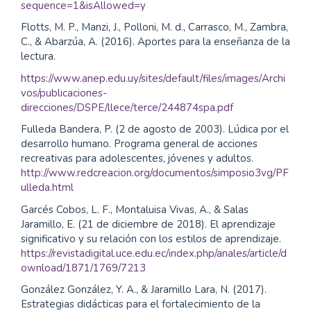
sequence=1&isAllowed=y
Flotts, M. P., Manzi, J., Polloni, M. d., Carrasco, M., Zambra,
C., & Abarzúa, A. (2016). Aportes para la enseñanza de la
lectura.
https://www.anep.edu.uy/sites/default/files/images/Archi
vos/publicaciones-
direcciones/DSPE/llece/terce/244874spa.pdf
Fulleda Bandera, P. (2 de agosto de 2003). Lúdica por el
desarrollo humano. Programa general de acciones
recreativas para adolescentes, jóvenes y adultos.
http://www.redcreacion.org/documentos/simposio3vg/PF
ulleda.html
Garcés Cobos, L. F., Montaluisa Vivas, A., & Salas
Jaramillo, E. (21 de diciembre de 2018). El aprendizaje
significativo y su relación con los estilos de aprendizaje.
https://revistadigital.uce.edu.ec/index.php/anales/article/d
ownload/1871/1769/7213
González González, Y. A., & Jaramillo Lara, N. (2017).
Estrategias didácticas para el fortalecimiento de la