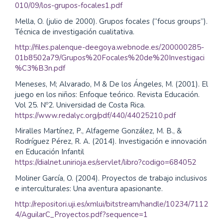
010/09/los-grupos-focales1.pdf
Mella, O. (julio de 2000). Grupos focales (“focus groups”).
Técnica de investigación cualitativa.
http://files.palenque-deegoya.webnode.es/200000285-
01b8502a79/Grupos%20Focales%20de%20Investigaci
%C3%B3n.pdf
Meneses, M; Alvarado, M & De los Ángeles, M. (2001). El
juego en los niños: Enfoque teórico. Revista Educación.
Vol 25. Nº2. Universidad de Costa Rica.
https://www.redalyc.org/pdf/440/44025210.pdf
Miralles Martínez, P., Alfageme González, M. B., &
Rodríguez Pérez, R. A. (2014). Investigación e innovación
en Educación Infantil
https://dialnet.unirioja.es/servlet/libro?codigo=684052
Moliner García, O. (2004). Proyectos de trabajo inclusivos
e interculturales: Una aventura apasionante.
http://repositori.uji.es/xmlui/bitstream/handle/10234/7112
4/AguilarC_Proyectos.pdf?sequence=1