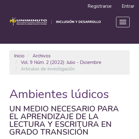
Navegación
Registrarse
Entrar
principal
Contenido
principal
Toggle
Barra
navigat
lateral
Inicio
Archivos
Vol. 9 Núm. 2 (2022): Julio - Diciembre
Articulos de investigación
Ambientes lúdicos
UN MEDIO NECESARIO PARA
EL APRENDIZAJE DE LA
LECTURA Y ESCRITURA EN
GRADO TRANSICIÓN