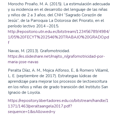
Morocho Proaño, M. A. (2015). La estimulación adecuada
y su incidencia en el desarrollo del lenguaje de las niñas
y niños de 2 a 3 años, del CNH “Sagrado Corazón de
Jesús”, de la Parroquia La Dolorosa del Priorato, en el
período lectivo 2014 –2015.
http://repositorio.utn.edu.ec/bitstream/123456789/4984/
1/05%20FECYT%202546%20TRABAJO%20GRADO.pd
f
Navas, M. (2013). Grafomotricidad.
https://es.slideshare.net/majito_n/grafomotricidad-por-
maria-jose-navas
Peralta Díaz, A. M., Mojica Alfonso, E., & Romero Villamil,
L. E. (septiembre de 2017). Estrategias lúdicas de
aprendizaje para mejorar los procesos de lectoescritura
en los niños y niñas de grado transición del Instituto San
Ignacio de Loyola.
https://repository.libertadores.edu.co/bitstream/handle/1
1371/1463/peraltaangela2017.pdf?
sequence=1&isAllowed=y