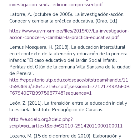
investigacion-sexta-edicion.compressed.pdf
Latorre, A. (octubre de 2005). La investigación-acción.
Conocer y cambiar la práctica educativa. (Grao, Ed.)
https://www.uv.mx/rmipe/files/2019/07/La-investigacion-
accion-conocer-y-cambiar-la-practica-educativa.pdf
Lemus Mosquera, H. (2013). La educación intercultural
en el contexto de la atención y educación de la primera
infancia: “El caso educativo del Jardín Social Infantil
Perlitas del Otún de la comuna Villa Santana de la ciudad
de Pereira”.
http://repositorio.utp.edu.co/dspace/bitstream/handle/11
059/3893/306432L562.pdf;jsessionid=77121749A5F0B
F67940E7B9975657748?sequence=1
León, Z. (2011). La transición entre la educación inicial y
la escuela. Instituto Pedagógico de Caracas.
http://ve.scielo.org/scielo.php?
script=sci_arttext&pid=S1010-29142011000100011
Lozano, M. (15 de diciembre de 2010). Elaboración y