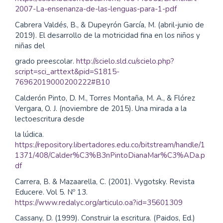
2007-La-ensenanza-de-las-lenguas-para-1-pdf
Cabrera Valdés, B., & Dupeyrón García, M. (abril-junio de
2019). El desarrollo de la motricidad fina en los niños y
niñas del
grado preescolar.
http://scielo.sld.cu/scielo.php?
script=sci_arttext&pid=S1815-
76962019000200222#B10
Calderón Pinto, D. M., Torres Montaña, M. A., & Flórez
Vergara, O. J. (noviembre de 2015). Una mirada a la
lectoescritura desde
la lúdica.
https://repository.libertadores.edu.co/bitstream/handle/1
1371/408/Calder%C3%B3nPintoDianaMar%C3%ADa.p
df
Carrera, B. & Mazaarella, C. (2001). Vygotsky. Revista
Educere. Vol 5. Nº 13.
https://www.redalyc.org/articulo.oa?id=35601309
Cassany, D. (1999). Construir la escritura. (Paidos, Ed.)