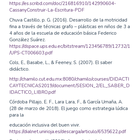
https://es.scribd.com/doc/216816910/142990604-
CassanyConstruir-La-Escritura-PDF
Chuva Castillo, p. G. (2016). Desarrollo de la motricidad
fina a través de técnicas grafo – plásticas en niños de 3 a
4 años de la escuela de educación básica Federico
González Suárez.
https://dspace.ups.edu.ec/bitstream/123456789/12732/1
/UPS-CT006603.pdf
Cols, E., Basabe, L., & Feeney, S. (2007). El saber
didáctico.
http://chamilo.cut.edu.mx:8080/chamilo/courses/DIDACTI
CAYTECNICAS2019/document/SESION_2/EL_SABER_D
IDACTICO_LIBRO.pdf
Córdoba Pillajo, E. F., Lara Lara, F., & García Umaña, A.
(28 de marzo de 2018). El juego como estrategia lúdica
para la
educación inclusiva del buen vivir.
https://dialnet.unirioja.es/descarga/articulo/6535622.pdf