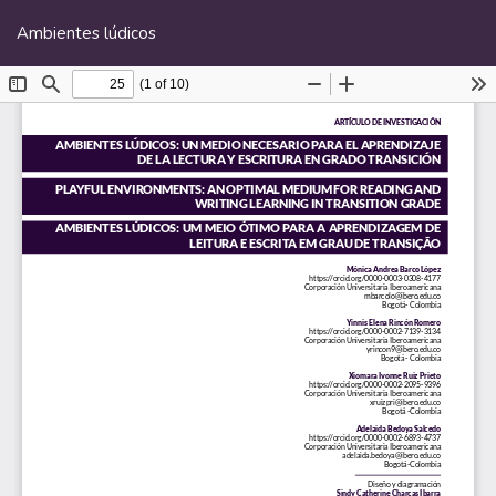
Volver
De
De
a
Ambientes lúdicos
P
los
detalles
del
artículo