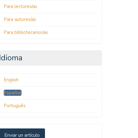
Para lectores/as
Para autores/as
Para bibliotecarios/as
Idioma
English
Español
Português
nviar
Enviar un artículo