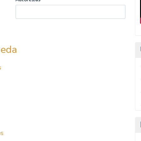
ueda
s
es