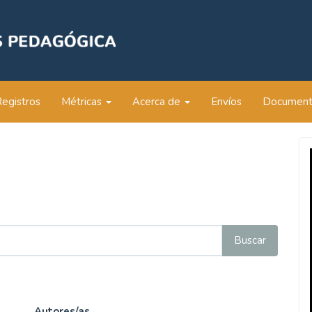
Registros
Métricas
Acerca de
Envíos
Documen
Autores/as