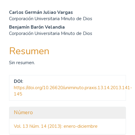
Contenido
Carlos Germán Juliao Vargas
Corporación Universitaria Minuto de Dios
principal
Benjamín Barón Velandia
del
Corporación Universitaria Minuto de Dios
artículo
Resumen
Sin resumen.
DOI:
https://doi.org/10.26620/uniminuto.praxis.13.14.2013.141-
145
Detalles
Número
del
Vol. 13 Núm. 14 (2013): enero-diciembre
artículo