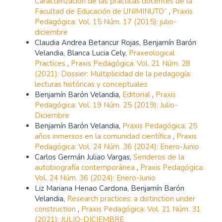
Caracterización de las prácticas docentes de la
Facultad de Educación de UNIMINUTO”
,
Praxis
Pedagógica: Vol. 15 Núm. 17 (2015): julio-
diciembre
Claudia Andrea Betancur Rojas, Benjamín Barón
Velandia, Blanca Lucia Cely,
Praxeological
Practices
,
Praxis Pedagógica: Vol. 21 Núm. 28
(2021): Dossier: Multiplicidad de la pedagogía:
lecturas históricas y conceptuales
Benjamín Barón Velandia,
Editorial
,
Praxis
Pedagógica: Vol. 19 Núm. 25 (2019): Julio-
Diciembre
Benjamín Barón Velandia,
Praxis Pedagógica: 25
años inmersos en la comunidad científica
,
Praxis
Pedagógica: Vol. 24 Núm. 36 (2024): Enero-Junio
Carlos Germán Juliao Vargas,
Senderos de la
autobiografía contemporánea
,
Praxis Pedagógica:
Vol. 24 Núm. 36 (2024): Enero-Junio
Liz Mariana Henao Cardona, Benjamín Barón
Velandia,
Research practices: a distinction under
construction
,
Praxis Pedagógica: Vol. 21 Núm. 31
(2021): JULIO-DICIEMBRE