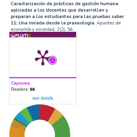
Caracterización de prácticas de gestión humana
aplicadas a los docentes que desarrollan y
preparan a los estudiantes para las pruebas saber
11: Una mirada desde la praxeología.
Apuntes de
economía y sociedad, 2(2), 56.
10.5377/aes.v2i2.13090
Benjamín Barón-Velandia, Miguel Martínez-Luengas
(2024)
Formar en investigación: una mirada reflexiva
desde el enfoque narrativo.
Revista 3i Ingeniería,
Captures
Innovación, Investigación, 3(1), 111.
Readers:
98
10.70448/revista3i.v3i1.171
see details
Felipe Ramirez Bernal
(2024)
The challenge of university teaching practices.
Seminars in Medical Writing and Education, 3, 65.
10.56294/mw202465