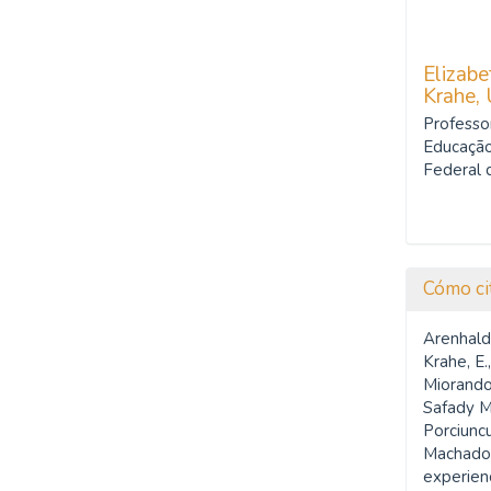
Elizabe
Krahe,
Professo
Educação
Federal 
Cómo ci
Arenhaldt
Krahe, E.
Miorando,
Safady Ma
Porciuncu
Machado,
experien