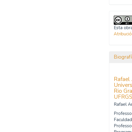
Esta obra
Atribuci
Biografí
Rafael 
Univer
Rio Gra
UFRG
Rafael A
Professo
Faculdad
Professo