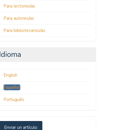
Para lectores/as
Para autores/as
Para bibliotecarios/as
Idioma
English
Español
Português
nviar
Enviar un artículo