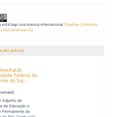
 está bajo una licencia internacional
Creative Commons
ón-NoComercial 4.0
.
a del autor/a
Arenhaldt,
sidade Federal do
nde do Sul -
S
renhaldt
r Adjunto da
e de Educação e
r Permanente do