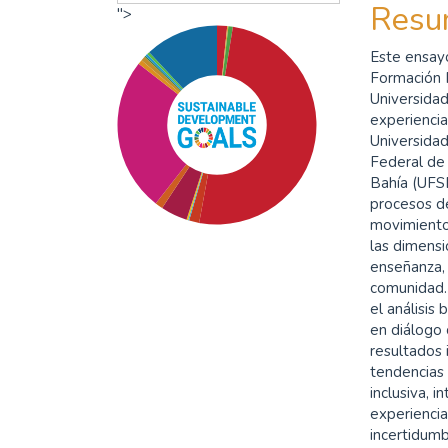
Resu
">
Este ensayo
Formación P
Universidad
experiencia
Universidad
Federal de 
Bahía (UFSB
procesos de
movimiento
las dimensio
enseñanza, 
comunidad. 
el análisis
en diálogo 
resultados 
SDG4: Quality Education
tendencias 
(50%)
inclusiva, i
experiencia
SDG10: Reduced
incertidumb
inequalities (25%)