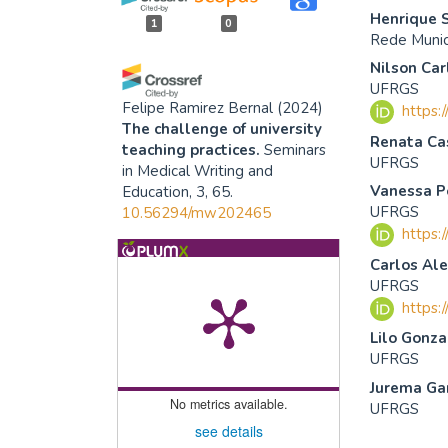
Henrique 
1
0
Rede Munic
Nilson Car
UFRGS
Felipe Ramirez Bernal
(2024)
https:
The challenge of university
Renata Ca
teaching practices.
Seminars
UFRGS
in Medical Writing and
Vanessa P
Education, 3, 65.
UFRGS
10.56294/mw202465
https:
Carlos Ale
UFRGS
https:
Lilo Gonz
UFRGS
Jurema Ga
No metrics available.
UFRGS
see details