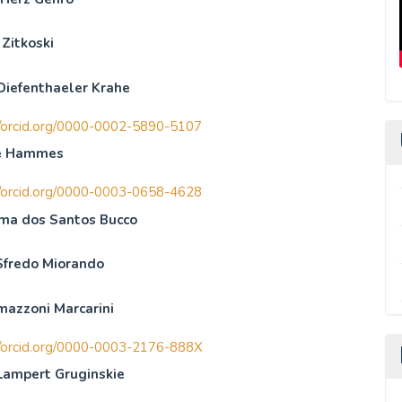
 Zitkoski
ulo
Diefenthaeler Krahe
//orcid.org/0000-0002-5890-5107
ge Hammes
A
//orcid.org/0000-0003-0658-4628
ima dos Santos Bucco
A
Sfredo Miorando
mazzoni Marcarini
//orcid.org/0000-0003-2176-888X
Lampert Gruginskie