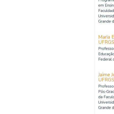
Program
em Ensin
Faculdad
Universi
Grande d
Maria E
UFRG
Professo
Educação
Federal 
Jaime J
UFRG
Professo
Pós-Gra
da Facul
Universi
Grande d