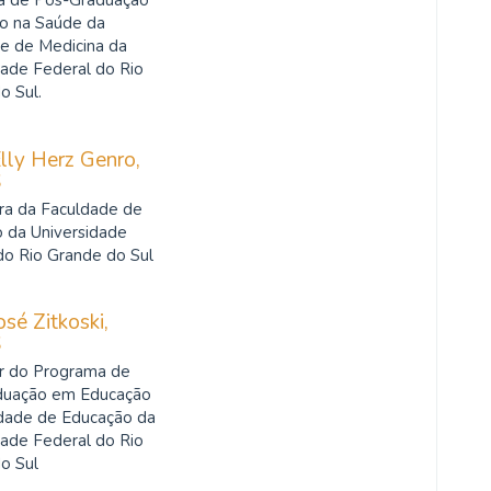
a de Pós-Graduação
o na Saúde da
e de Medicina da
dade Federal do Rio
o Sul.
lly Herz Genro,
S
ra da Faculdade de
 da Universidade
do Rio Grande do Sul
osé Zitkoski,
S
r do Programa de
duação em Educação
dade de Educação da
dade Federal do Rio
o Sul