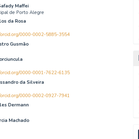
Safady Maffei
ipal de Porto Alegre
los da Rosa
//orcid.org/0000-0002-5885-3554
stro Gusmão
orciuncula
//orcid.org/0000-0001-7622-6135
ssandro da Silveira
//orcid.org/0000-0002-0927-7941
ales Dermann
rcia Machado
E