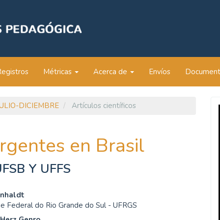
Registros
Métricas
Acerca de
Envíos
Documen
: JULIO-DICIEMBRE
Artículos científicos
gentes en Brasil
UFSB Y UFFS
enido
enhaldt
de Federal do Rio Grande do Sul - UFRGS
ipal
 Herz Genro