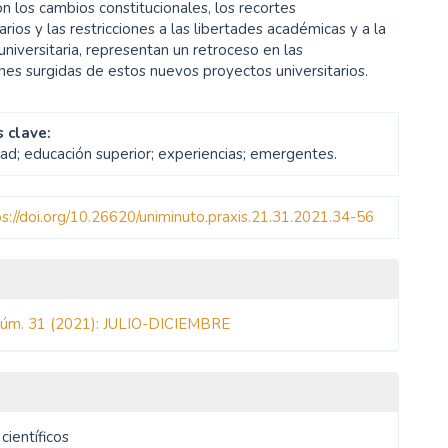
n los cambios constitucionales, los recortes
rios y las restricciones a las libertades académicas y a la
niversitaria, representan un retroceso en las
nes surgidas de estos nuevos proyectos universitarios.
 clave:
dad; educación superior; experiencias; emergentes.
ps://doi.org/10.26620/uniminuto.praxis.21.31.2021.34-56
les
o
Núm. 31 (2021): JULIO-DICIEMBRE
ulo
 científicos