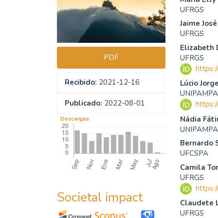
del
del
UFRGS
Jaime José
artículo
artíc
UFRGS
Elizabeth 
PDF
UFRGS
https:
Recibido:
2021-12-16
Lúcio Jor
UNIPAMP
Publicado:
2022-08-01
https:
Nádia Fát
Descargas
UNIPAMP
Bernardo 
UFCSPA
Camila To
UFRGS
https:
Societal impact
Claudete 
UFRGS