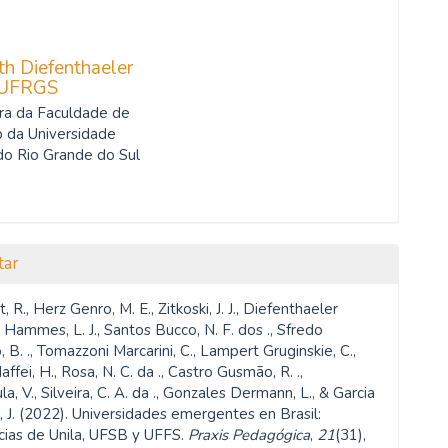
th Diefenthaeler
UFRGS
ra da Faculdade de
 da Universidade
do Rio Grande do Sul
tar
, R., Herz Genro, M. E., Zitkoski, J. J., Diefenthaeler
, Hammes, L. J., Santos Bucco, N. F. dos ., Sfredo
 B. ., Tomazzoni Marcarini, C., Lampert Gruginskie, C.,
ffei, H., Rosa, N. C. da ., Castro Gusmão, R. .,
la, V., Silveira, C. A. da ., Gonzales Dermann, L., & Garcia
 J. (2022). Universidades emergentes en Brasil:
cias de Unila, UFSB y UFFS.
Praxis Pedagógica
,
21
(31),