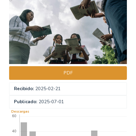
Barra
lateral
del
artículo
PDF
Recibido:
2025-02-21
Publicado:
2025-07-01
Descargas