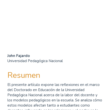
SDG16: Peace, Justice and
strong institutions (1%)
SDG10: Reduced
inequalities (1%)
Contenido
John Fajardo
Universidad Pedagógica Nacional
principal
del
Resumen
artículo
El presente artículo expone las reflexiones en el marco
del Doctorado en Educación de la Universidad
Pedagógica Nacional acerca de la labor del docente y
los modelos pedagógicos en la escuela. Se analiza cómo
estos modelos afectan tanto a estudiantes como