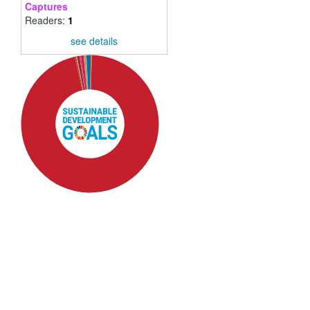
Captures
Readers:
1
see details
SDG4: Quality Education
(96%)