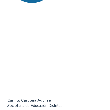
SDG16: Peace, Justice and
strong institutions (85%)
SDG4: Quality Education
(6%)
SDG5: Gender equality
(3%)
Contenido
Camilo Cardona Aguirre
Secretaría de Educación Distrital