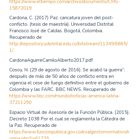
https://www.eltiempo.com/archivo/documento/CMS-
15872019
Cardona, C. (2017) Paz: caricatura joven del post-
conflicto. (tesis de maestría). Universidad Distrital
Francisco José de Caldas. Bogotá, Colombia.
Recuperado de
http://repository.udistrital.edu.co/bitstream/11349/6865/
1/
CardonaAguirreCamiloAlberto2017.pdf
Cosoy, N. (29 de agosto de 2016). Se acabó la guerra”:
después de más de 50 años de conflicto entra en
vigencia el cese de fuego definitivo entre el gobierno de
Colombia y las FARC. BBC NEWS. Recuperado de
https://www.bbc.com/mundo/noticias-america-latina-
37211290
Espacio Virtual de Asesoría de la Función Pública. (2015).
Decreto 1038 Por el cual se reglamenta la Cátedra de
la Paz. Recuperado de
https://www.funcionpublica.gov.co/eva/gestornormativo/n
orma.php?i=61735