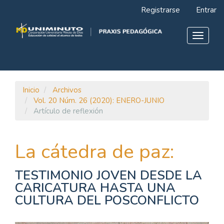
Navegación
Registrarse
Entrar
principal
Contenido
principal
Toggle
Barra
navigat
lateral
Inicio
Archivos
Vol. 20 Núm. 26 (2020): ENERO-JUNIO
Artículo de reflexión
La cátedra de paz:
TESTIMONIO JOVEN DESDE LA
CARICATURA HASTA UNA
CULTURA DEL POSCONFLICTO