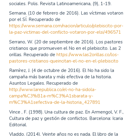
sociales. Polis. Revista Latinoamericana, (9), 1-19.
Semana. (10 de febrero de 2016). Las víctimas votaron
por el SÍ. Recuperado de
https://www.semana.com/nacion/articulo/plebiscito-por-
la-paz-victimas-del-conflicto-votaron-por-elsi/496571
Serrano, W. (20 de septiembre de 2016). Los pastores
cristianos que promueven el No en el plebiscito. Las 2
orillas. Recuperado de
https://www.las2orillas.co/los-
pastores-cristianos-queincitan-el-no-en-el-plebiscito
Ramírez, J. (4 de octubre de 2016). El No ha sido la
campaña más barata y más efectiva de la historia.
Asuntos Legales. Recuperado de
http://www.larepublica.co/el-no-ha-sidola-
campa%C3%B1a-m%C3%A1sbarata-y-
m%C3%A1sefectiva-de-la-historia_427891
Vince , F. (1998). Una cultura de paz. En Armengol, V. F.,
Cultura de paz y gestión de conflictos. Barcelona: Icaria
Editorial.
Vladdo. (2014). Veinte años no es nada. El libro de la