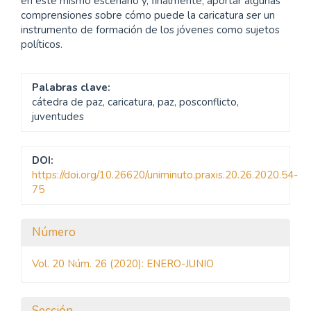
en este mismo escenario y, finalmente, aportar algunas
comprensiones sobre cómo puede la caricatura ser un
instrumento de formación de los jóvenes como sujetos
políticos.
Palabras clave:
cátedra de paz, caricatura, paz, posconflicto,
juventudes
DOI:
https://doi.org/10.26620/uniminuto.praxis.20.26.2020.54-
75
Detalles
Número
del
Vol. 20 Núm. 26 (2020): ENERO-JUNIO
artículo
Sección