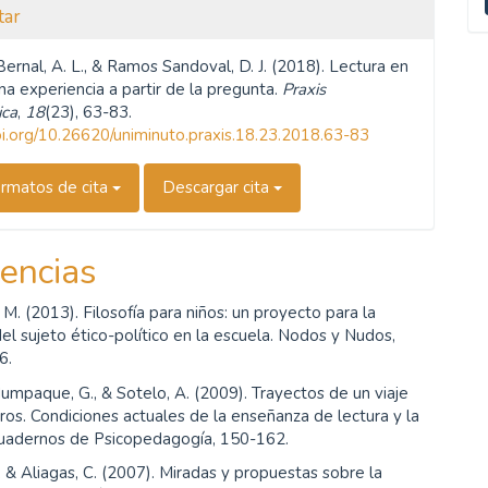
u
tar
a
rnal, A. L., & Ramos Sandoval, D. J. (2018). Lectura en
una experiencia a partir de la pregunta.
Praxis
ica
,
18
(23), 63-83.
doi.org/10.26620/uniminuto.praxis.18.23.2018.63-83
rmatos de cita
Descargar cita
encias
M. (2013). Filosofía para niños: un proyecto para la
el sujeto ético-político en la escuela. Nodos y Nudos,
6.
Numpaque, G., & Sotelo, A. (2009). Trayectos de un viaje
ibros. Condiciones actuales de la enseñanza de lectura y la
 Cuadernos de Psicopedagogía, 150-162.
, & Aliagas, C. (2007). Miradas y propuestas sobre la