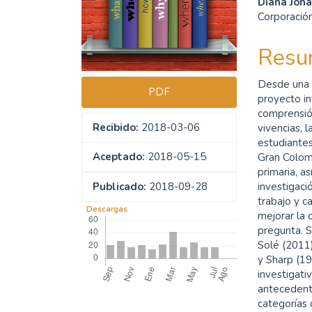
Diana Joh
del
del
Corporació
artículo
artíc
Resu
Desde una p
PDF
proyecto in
comprensión
Recibido:
2018-03-06
vivencias, l
estudiantes
Aceptado:
2018-05-15
Gran Colomb
primaria, a
investigaci
Publicado:
2018-09-28
trabajo y c
Descargas
mejorar la 
pregunta. S
Solé (2011)
y Sharp (1
investigati
antecedent
categorías 