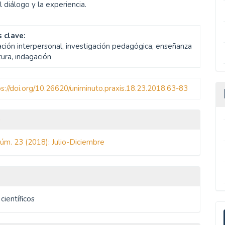
l diálogo y la experiencia.
 clave:
ción interpersonal, investigación pedagógica, enseñanza
tura, indagación
ps://doi.org/10.26620/uniminuto.praxis.18.23.2018.63-83
les
o
Núm. 23 (2018): Julio-Diciembre
ulo
 científicos
E