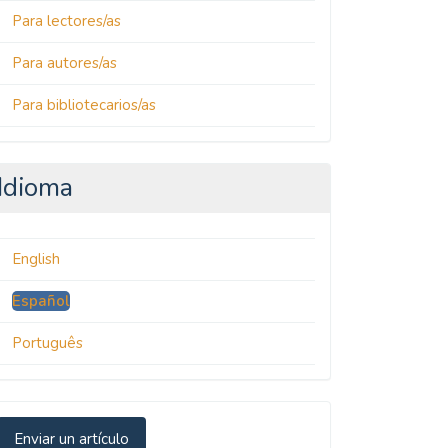
Para lectores/as
Para autores/as
Para bibliotecarios/as
Idioma
English
Español
Português
nviar
Enviar un artículo