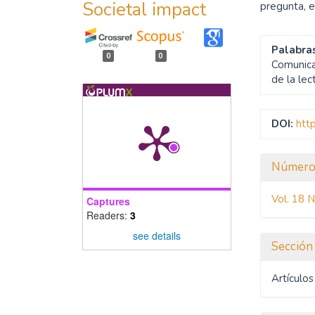
Societal impact
pregunta, e
Palabras
0
0
Comunica
de la lec
DOI:
htt
Detal
Númer
del
Vol. 18 
Captures
artíc
Readers:
3
see details
Sección
Artículos