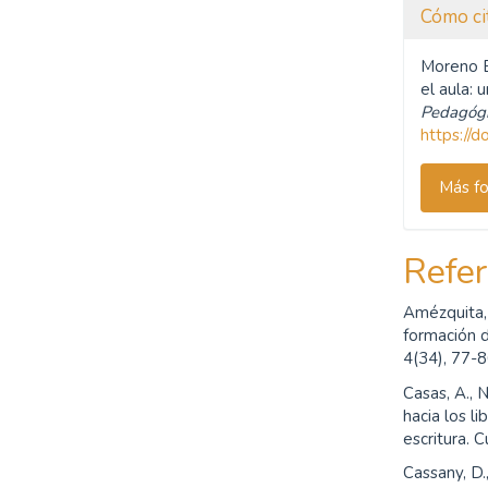
Cómo ci
Moreno Be
el aula: 
Pedagóg
https://
Más fo
Refer
Amézquita, 
formación d
4(34), 77-8
Casas, A., 
hacia los l
escritura.
Cassany, D.