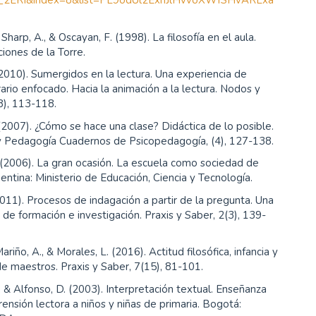
ERI&index=8&list=PL9odUl2ExnJlHvvoXWfSHvARLxa
Sharp, A., & Oscayan, F. (1998). La filosofía en el aula.
ciones de la Torre.
(2010). Sumergidos en la lectura. Una experiencia de
terario enfocado. Hacia la animación a la lectura. Nodos y
8), 113-118.
(2007). ¿Cómo se hace una clase? Didáctica de lo posible.
y Pedagogía Cuadernos de Psicopedagogía, (4), 127-138.
 (2006). La gran ocasión. La escuela como sociedad de
gentina: Ministerio de Educación, Ciencia y Tecnología.
2011). Procesos de indagación a partir de la pregunta. Una
 de formación e investigación. Praxis y Saber, 2(3), 139-
Mariño, A., & Morales, L. (2016). Actitud filosófica, infancia y
e maestros. Praxis y Saber, 7(15), 81-101.
, & Alfonso, D. (2003). Interpretación textual. Enseñanza
ensión lectora a niños y niñas de primaria. Bogotá: