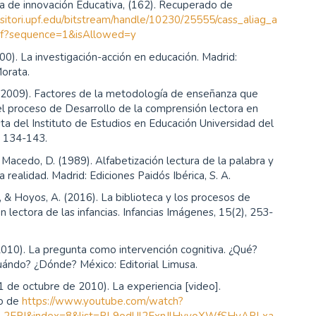
la de innovación Educativa, (162). Recuperado de
ositori.upf.edu/bitstream/handle/10230/25555/cass_aliag_a
df?sequence=1&isAllowed=y
2000). La investigación-acción en educación. Madrid:
orata.
 (2009). Factores de la metodología de enseñanza que
el proceso de Desarrollo de la comprensión lectora en
sta del Instituto de Estudios en Educación Universidad del
, 134-143.
 & Macedo, D. (1989). Alfabetización lectura de la palabra y
a realidad. Madrid: Ediciones Paidós Ibérica, S. A.
, & Hoyos, A. (2016). La biblioteca y los procesos de
 lectora de las infancias. Infancias Imágenes, 15(2), 253-
(2010). La pregunta como intervención cognitiva. ¿Qué?
ándo? ¿Dónde? México: Editorial Limusa.
 (1 de octubre de 2010). La experiencia [video].
o de
https://www.youtube.com/watch?