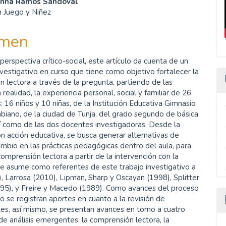
anna Ramos Sandoval
n Juego y Niñez
ulo
men
erspectiva crítico-social, este artículo da cuenta de un
vestigativo en curso que tiene como objetivo fortalecer la
 lectora a través de la pregunta, partiendo de las
a realidad, la experiencia personal, social y familiar de 26
: 16 niños y 10 niñas, de la Institución Educativa Gimnasio
iano, de la ciudad de Tunja, del grado segundo de básica
sí como de las dos docentes investigadoras. Desde la
ón acción educativa, se busca generar alternativas de
ambio en las prácticas pedagógicas dentro del aula, para
comprensión lectora a partir de la intervención con la
e asume como referentes de este trabajo investigativo a
, Larrosa (2010), Lipman, Sharp y Oscayan (1998), Splitter
995), y Freire y Macedo (1989). Como avances del proceso
vo se registran aportes en cuanto a la revisión de
es, así mismo, se presentan avances en torno a cuatro
de análisis emergentes: la comprensión lectora, la