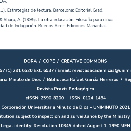
TDA.
11). Estrategias de lectura. Barcelona: Editorial Graó.
, & Sharp, A. (1995). La otra educación. Filosofía para niños
dad de Indagación. Buenos Aires: Ediciones Manantial.
DORA
/
COPE
/
CREATIVE COMMONS
57 (1) 291 6520 Ext. 6537 / Email: revistasacademicas@unim
aria Minuto de Dios
/
Biblioteca Rafael García Herreros
/
Rep
Revista Praxis Pedagógica
eISSN: 2590-8200 -- ISSN: 0124-1494
Corporación Universitaria Minuto de Dios – UNIMINUTO 2021
itution subject to inspection and surveillance by the Ministry
Legal identity: Resolution 10345 dated August 1, 1990 MEN