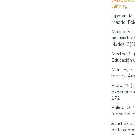
v=DBDwX_2
GIhY_Q
.
Lipman, M., 
Madrid: Edi
Mariño, S. 
análisis li
Nudos, 3(2
Medina, C. 
Educación 
Montes, G.
lectura. Ar
Plata, M. (
experiencia
172.
Pulido, O., 
formación d
Sánchez, C.
de la compr