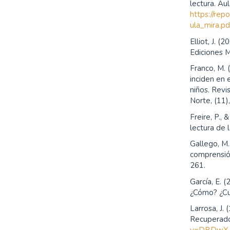
lectura. Au
https://rep
ula_mira.p
Elliot, J. (
Ediciones M
Franco, M.
inciden en 
niños. Revi
Norte, (11)
Freire, P.,
lectura de l
Gallego, M.
comprensión
261.
García, E. 
¿Cómo? ¿Cu
Larrosa, J.
Recuperad