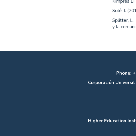
Kimpres L
Solé, I. (20
Splitter, L.
y la comuni
Phone: +
Corporación Universit
Higher Education Inst